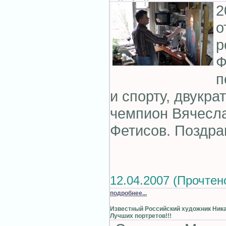
2
о
р
Ф
п
и спорту, двукр
чемпион Вячесл
Фетисов. Поздрав
12.04.2007 (Прочтен
подробнее...
Известный Российский художник Ник
Лучших портретов!!!