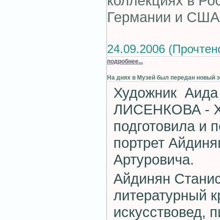
коллекциях в Ро
Германии и США
24.09.2006 (Прочтен
подробнее...
На днях в Музей был передан новый э
Художник Аида
ЛИСЕНКОВА -
подготовила и 
портрет Айдиня
Артуровича.
Айдинян Станис
литературный к
искусствовед, п