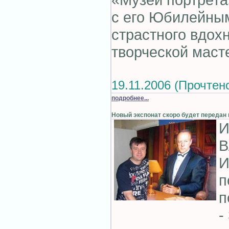
с его Юбилейным
страстного вдохн
творческой масте
19.11.2006 (Прочтено
подробнее...
Новый экспонат скоро будет передан
И
В
И
п
п
-