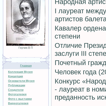
Народная артис
I лауреат межд
артистов балет
Кавалер ордена 
степени
Отличие Презид
Герчик В П
заслуги III степ
Почетный гражд
Главная
Человек года (2
Коллекция Музея
Концепция
Конкурс «Народ
Основатели Музея
Публикации
- лауреат в ном
Создатели
Фотогалерея
преданность иск
Фото с выставки
Видеогалерея