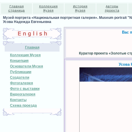
Главная
Коллекция
История
Авторы
страница
Музея
Музея
проекта
Музей портрета «Национальная портретная галерея». Museum portrait "Nat
Усова Надежда Евгеньевна
Вас 
Главная
Куратор проекта «Золотые ст
Коллекция Музея
Концепция
Усова 
Основатели Музея
Публикации
Создатели
Фотогалерея
Фото с выставки
Видеогалерея
Контакты
Схема проезда