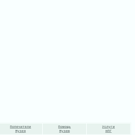
Попечители
Помощь
Услуги
Музея
Музею
НПГ