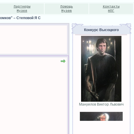
Партнеры
Помощь
Контакты
Музея
Музею
НПГ
томков"
–
Степовой Я С
Конкурс Высоцкого
Мануилов Виктор Львович