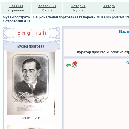
Главная
Коллекция
История
Авторы
страница
Музея
Музея
проекта
Музей портрета «Национальная портретная галерея». Museum portrait "Nat
Островский А Н
Вас 
Музей портрета:
Куратор проекта «Золотые ст
О
Красев М И