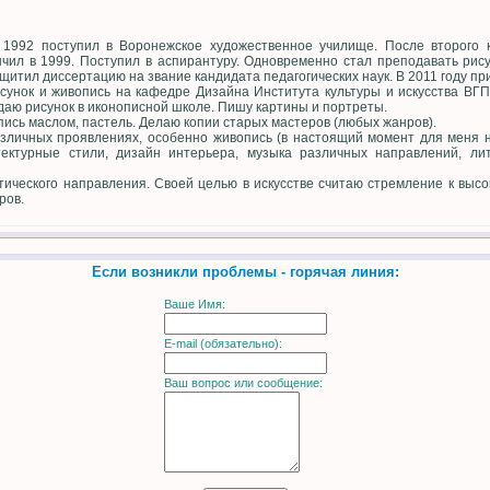
 1992 поступил в Воронежское художественное училище. После второго 
чил в 1999. Поступил в аспирантуру. Одновременно стал преподавать рис
щитил диссертацию на звание кандидата педагогических наук. В 2011 году пр
унок и живопись на кафедре Дизайна Института культуры и искусства ВГПУ
даю рисунок в иконописной школе. Пишу картины и портреты.
пись маслом, пастель. Делаю копии старых мастеров (любых жанров).
различных проявлениях, особенно живопись (в настоящий момент для меня
итектурные стили, дизайн интерьера, музыка различных направлений, ли
ического направления. Своей целью в искусстве считаю стремление к выс
ров.
Если возникли проблемы - горячая линия:
Ваше Имя:
E-mail (обязательно):
Ваш вопрос или сообщение: