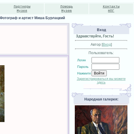
Партнеры
Помощь
Контакты
Музея
Музею
НПГ
Фотограф и артист Миша Бурлацкий
Вход
Здравствуйте, Гость!
Автор [
Вход
]
Пользователь:
Логин
Пароль
Нажмите
Зарегистрироваться вы можете
здесь
Народная галерея: