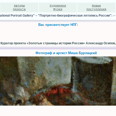
Авторы
Художники
Новые
проекта
Музея
поступления
ional Portrait Gallery"
–
"Портретно-биографическая летопись России":
–
Вас присветствует НПГ:
Куратор проекта «Золотые страницы истории России» Александр Осипов,
Фотограф и артист Миша Бурлацкий