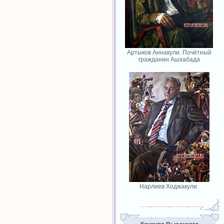
Артыков Аннакули. Почётный
гражданин Ашхабада
Нарлиев Ходжакули.