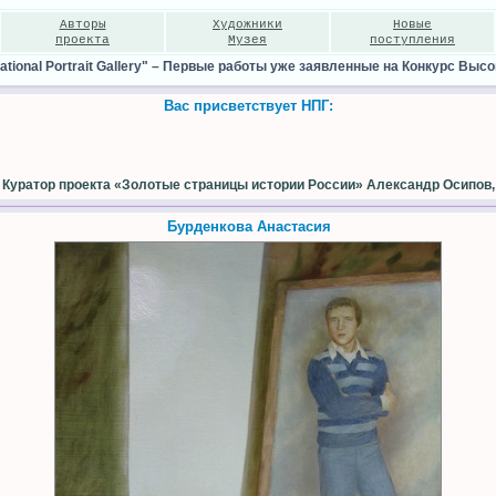
Авторы
Художники
Новые
проекта
Музея
поступления
ional Portrait Gallery"
–
Первые работы уже заявленные на Конкурс Высо
Вас присветствует НПГ:
Куратор проекта «Золотые страницы истории России» Александр Осипов,
Бурденкова Анастасия