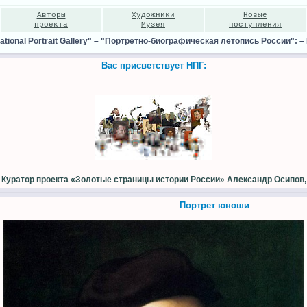
Авторы
Художники
Новые
проекта
Музея
поступления
ional Portrait Gallery"
–
"Портретно-биографическая летопись России":
–
Вас присветствует НПГ:
Куратор проекта «Золотые страницы истории России» Александр Осипов,
Портрет юноши