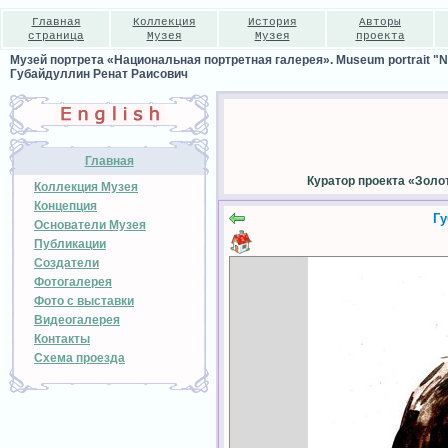
Главная
Коллекция
История
Авторы
страница
Музея
Музея
проекта
Музей портрета «Национальная портретная галерея». Museum portrait "Nat
Губайдуллин Ренат Раисович
Главная
Куратор проекта «Золо
Коллекция Музея
Концепция
Гу
Основатели Музея
Публикации
Создатели
Фотогалерея
Фото с выставки
Видеогалерея
Контакты
Схема проезда