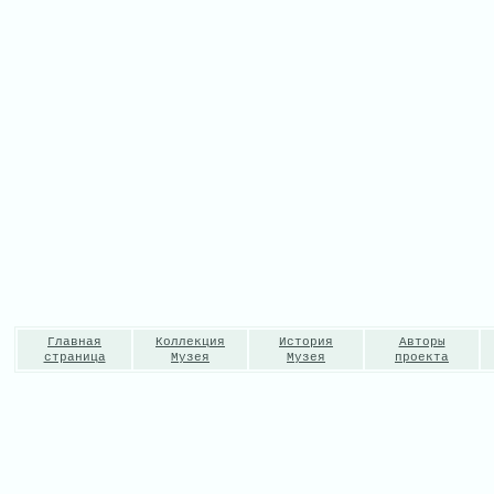
Главная
Коллекция
История
Авторы
страница
Музея
Музея
проекта