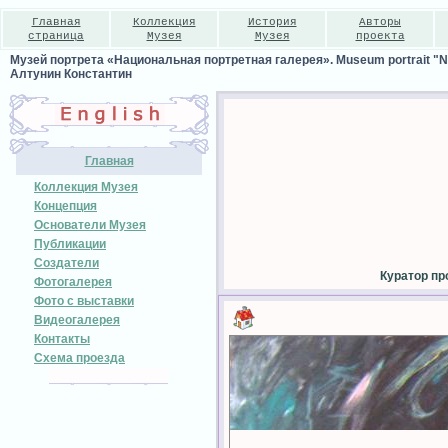
Главная
Коллекция
История
Авторы
страница
Музея
Музея
проекта
Музей портрета «Национальная портретная галерея». Museum portrait "Nat
Алтунин Константин
Главная
Коллекция Музея
Концепция
Основатели Музея
Публикации
Создатели
Куратор пр
Фотогалерея
Фото с выставки
Видеогалерея
Контакты
Схема проезда