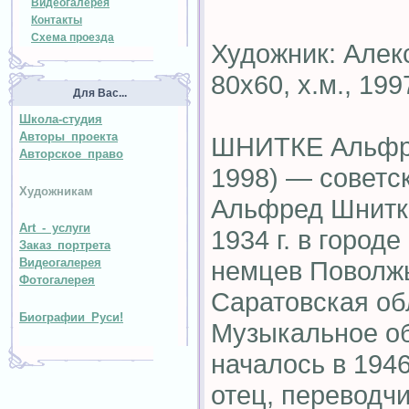
Видеогалерея
Контакты
Схема проезда
Художник: Алек
80х60, х.м., 1997
Для Вас...
Школа-студия
Авторы проекта
ШНИТКЕ Альфре
Авторское право
1998) — советс
Художникам
Альфред Шнитк
Art - услуги
1934 г. в город
Заказ портрета
немцев Поволжь
Видеогалерея
Фотогалерея
Саратовская об
Биографии Руси!
Музыкальное об
началось в 1946 
отец, переводчи