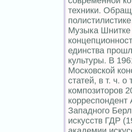
современной ко
техники. Обращ
полистилистике,
Музыка Шнитке
концепционнос
единства прошл
культуры. В 19
Московской кон
статей, в т. ч. о
композиторов 20
корреспондент 
Западного Берл
искусств ГДР (1
академии искусс