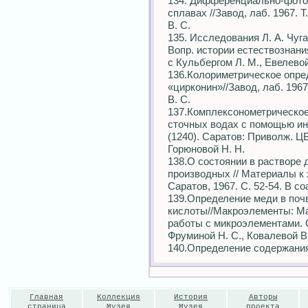
134. Дифференциально-фото
сплавах //Завод, лаб. 1967. Т
В. С.
135. Исследования Л. А. Чуга
Вопр. истории естествознания 
с Кульбергом Л. М., Евелевой
136.Колориметрическое опре
«цирконин»//Завод, лаб. 1967.
В. С.
137.Комплексонометрическо
сточных водах с помощью инд
(1240). Саратов: Приволж. ЦБТ
Горюновой Н. Н.
138.О состоянии в растворе
производных // Материалы к 
Саратов, 1967. С. 52-54. В соа
139.Определение меди в поч
кислоты//Макроэлементы: Ма
работы с микроэлементами. Са
Фруминой Н. С., Ковалевой В
140.Определение содержани
Главная
Коллекция
История
Авторы
страница
Музея
Музея
проекта