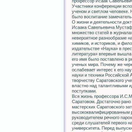
профессор Исаак Савельеви
Участники конференции всп
ученом и светлом человеке. 
было воспитание замечатель
О жизни и деятельности док
Исаака Савельевича Мустафи
множество статей в журналах
невероятное разнообразие н
химиков, и историков, и фило
издательстве «Наука» в пре
литература» впервые вышла 
его имя было поставлено в 
ученых мира. Почему же чер
ослабевает интерес к его на
науки и техники Российской 
творчеству Саратовского уче
властно над талантливыми и
поступками.
Вся жизнь профессора И.С.М
Саратовом. Достаточно рано 
мастерских Саратовского зато
высококвалифицированным ра
руководителем речного парох
среди слушателей первого н
университета. Перед выпус