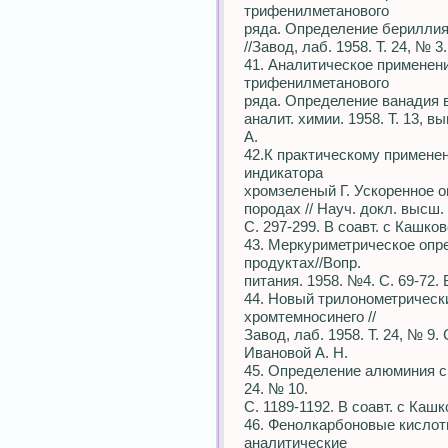
трифенилметанового
ряда. Определение бериллия
//Завод, лаб. 1958. Т. 24, № 
41. Аналитическое применен
трифенилметанового
ряда. Определение ванадия 
аналит. химии. 1958. Т. 13, вы
А.
42.К практическому примене
индикатора
хромзеленый Г. Ускоренное о
породах // Науч. докл. высш.
С. 297-299. В соавт. с Кашков
43. Меркуриметрическое опр
продуктах//Вопр.
питания. 1958. №4. С. 69-72. 
44. Новый трилонометрически
хромтемносинего //
Завод, лаб. 1958. Т. 24, № 9. 
Ивановой А. Н.
45. Определение алюминия с 
24. № 10.
С. 1189-1192. В соавт. с Кашк
46. Фенолкарбоновые кислот
аналитические