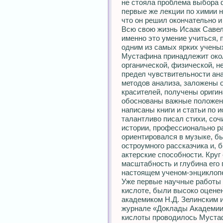
не стояла проблема выбора 
первые же лекции по химии н
что он решил окончательно 
Всю свою жизнь Исаак Савел
именно это умение учиться, 
одним из самых ярких учены
Мустафина принадлежит окол
органической, физической, н
предел чувствительности ан
методов анализа, заложены 
красителей, получены ориги
обоснованы важные положени
написаны книги и статьи по и
талантливо писал стихи, со
истории, профессионально ра
ориентировался в музыке, б
остроумного рассказчика и, 
актерские способности. Круг
масштабность и глубина его 
настоящем ученом-энциклоп
Уже первые научные работы
кислоте, были высоко оцене
академиком Н.Д. Зелинским 
журнале «Доклады Академии
кислоты проводилось Муста