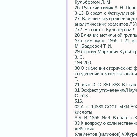
Кульбергом Л. М.
26. Русский химик А. Н. Попов 
3-13. В соавт. с Фаткуллиной 
27. Влияние внутренней водо
аналитических реагентов // Укр
772. В соавт. с Кульбергом Л
28.Влияние метильной группы
Укр. хим. журн. 1955. Т. 21, в
М„ Бадеевой Т. И.
29.Леонид Маркович Кульберг 
3. С.
199-200.
30.О значении стерических 
соединений в качестве аналит
Т.
21, вып. 3. С. 381-383. В соа
31.Эффект утяжеления//Науч е
С. 513-
516.
32.А. с. 14939 СССР. МКИ F0
кислоты
// Б. И. 1955. № 4. В соавт. 
33.К вопросу о количественн
действия
элементов (катионов) // Журн.