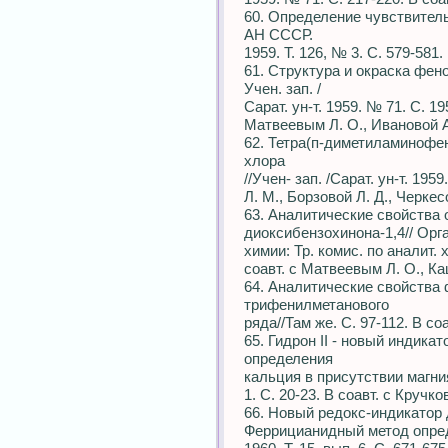
60. Определение чувствитель
АН СССР.
1959. Т. 126, № 3. С. 579-581.
61. Структура и окраска фен
Учен. зап. /
Сарат. ун-т. 1959. № 71. С. 19
Матвеевым Л. О., Ивановой А
62. Тетра(п-диметиламинофен
хлора
//Учен- зап. /Сарат. ун-т. 195
Л. М., Борзовой Л. Д., Черке
63. Аналитические свойства 
диоксибензохинона-1,4// Орг
химии: Тр. комис. по аналит. 
соавт. с Матвеевым Л. О., Ка
64. Аналитические свойства
трифенилметанового
ряда//Там же. С. 97-112. В со
65. Гидрон II - новый индик
определения
кальция в присутствии магния 
1. С. 20-23. В соавт. с Кручко
66. Новый редокс-индикатор 
Феррицианидный метод опреде