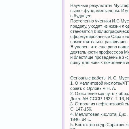
Научные результаты Мустафи
выше, фундаментальны. Име
в будущее
Постепенно ученики И.С.Му
пределу, уходят из жизни люд
становятся библиографическ
сформулированные Саратовс
самостоятельно, развиваясь
Я уверен, что еще рано подв
деятельности профессора М
и блестяще проведенные эк
пищу для новых поколений и
Основные работы И. С. Мус
1. О меллитовой кислоте//ХТТ. 
соавт. с Орловым Н. А.
2. Окисление как путь к обр
Докл. АН СССР. 1937. Т. 16, №
3. Стирол из нефтегазовой смо
С. 147-156.
4. Меллитовая кислота: Дис ..
1946. 94 с.
5. Богатство недр Саратовско