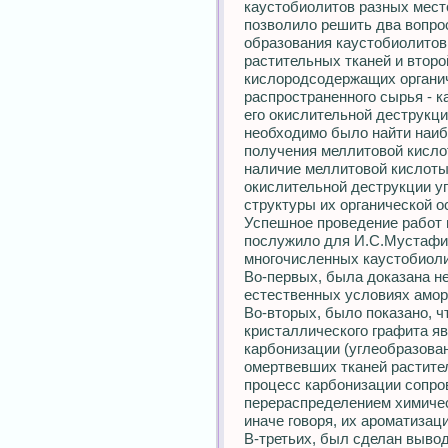
каустобиолитов разных мест
позволило решить два вопрос
образования каустобиолитов
растительных тканей и второ
кислородсодержащих органич
распространенного сырья - к
его окислительной деструкци
необходимо было найти наи
получения меллитовой кислот
наличие меллитовой кислоты,
окислительной деструкции у
структуры их органической о
Успешное проведение работ 
послужило для И.С.Мустафи
многочисленных каустобиоли
Во-первых, была доказана н
естественных условиях амор
Во-вторых, было показано, ч
кристаллического графита я
карбонизации (углеобразова
омертвевших тканей растител
процесс карбонизации сопр
перераспределением химичес
иначе говоря, их ароматизац
В-третьих, был сделан вывод