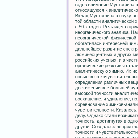
годов внимание Мустафина п
относящуюся к аналитическо
Вклад Мустафина в науку во
той области аналитической х
с 50-х годов. Речь идет о пр
неорганического анализа. На
неорганической, физической 
обогатилась интереснейшим
дальнейшее развитие спектр
люминесцентных и других ме
российских ученых, и в част
органические реактивы стал
аналитическую химию. Их ис
новые высокочувствительны
определения различных веще
достижении все большей чув
высокой точности аналитиче
восхищение, и удивление, но
соревнование химиков-анали
чувствительности. Казалось
делу. Однако стали возникат
точность, достигнутая в одн
другой. Создалось неприятно
точности и чувствительност
недоверчиво, заслуженно и н