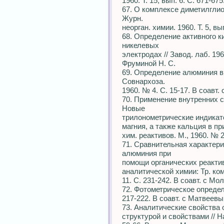
1960. Т. 15, вып. 6. С. 671-67
67. О комплексе диметилгли
Журн.
неорган. химии. 1960. Т. 5, вы
68. Определение активного 
никелевых
электродах // Завод. лаб. 1960
Фруминой Н. С.
69. Определение алюминия в 
Совнархоза.
1960. № 4. С. 15-17. В соавт.
70. Применение внутренних 
Новые
трилонометрические индикат
магния, а также кальция в п
хим. реактивов. М., 1960. № 2
71. Сравнительная характер
алюминия при
помощи органических реактив
аналитической химии: Тр. ком
11. С. 231-242. В соавт. с Мо
72. Фотометрическое определ
217-222. В соавт. с Матвеевы
73. Аналитические свойства 
структурой и свойствами // Нау