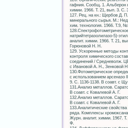
гафния. Сообщ. 1. Альберон к
химии. 1966. Т. 21, вып. 3. С.
127. Рец. на кн.: Щербов Д.
минерального сырья. М.: Недра
хим. технология. 1966. Т.9, 
128.Спектрофотометрическое
натрийтетразолилазо-5)-этил
аналит. химии. 1966. Т. 21, вы
Горюновой Н. Н.
129. Ускоренные методы кон
контроля химического состав
соединений / Средневолж. ЦБ
с Ивановой А. Н., Зенковой Н.
130.Фотометрическое опреде
с использованием арсеназо III
9. С. 1136-1138. В соавт. с Щ
131.Анализ металлов. Саратов:
В соавт. с Ковалевой А. Г.
132.Анализ металлов. Саратов:
В соавт. с Ковалевой А. Г.
133.Аналитические свойства
ряда. Комплексы хромоксана
Журн. аналит. химии. 1967. Т. 
Ф.