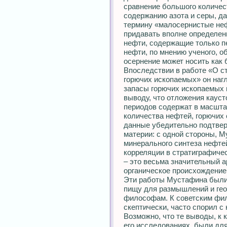
сравнение большого количес
содержанию азота и серы, д
термину «малосернистые неф
придавать вполне определен
нефти, содержащие только п
нефти, по мнению ученого, о
осернение может носить как 
Впоследствии в работе «О с
горючих ископаемых» он наг
запасы горючих ископаемых 
выводу, что отложения каус
периодов содержат в масшт
количества нефтей, горючих
данные убедительно подтвер
материи: с одной стороны, 
минерального синтеза нефтей 
корреляции в стратиграфиче
– это весьма значительный а
органическое происхождение
Эти работы Мустафина были
пищу для размышлений и геол
философам. К советским фи
скептически, часто спорил с 
Возможно, что те выводы, к 
его исследованиях, были для