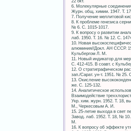
22 окт.
6. Молекулярные соединения
Журн. общ. химии. 1947. Т. 17,
7. Получение меллитовой кис
8. К проблеме генезиса серни
№ 6. С. 1015-1017.
9. К вопросу о развитии анал
лаб. 1950. Т. 16. № 12. С. 14
10. Новая высокоспецифичес
алюминия//Докл. АН СССР. 1951
Кульбергом Л. М.
11. Новый индикатор для мерк
С. 412-415. В соавт. с Кульбе
12. О стратиграфическом рас
зап./Сарат. ун-т. 1951. № 25. 
13. Окисление высококонден
же. С. 125-132.
14. Аналитическое использов
Взаимодействие треххлорист
Укр. хим. журн. 1952. Т. 18, в
М., Черкесовым А. И.
15. 25-летие выхода в свет п
Завод. лаб. 1952. Т. 18, № 10
М.
16. К вопросу об эффекте утя