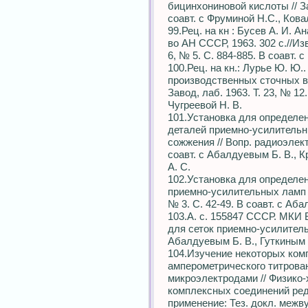
бицинхониновой кислоты // Зав
соавт. с Фруминой Н.С., Ковал
99.Рец. на кн : Бусев А. И. 
во АН СССР, 1963. 302 с.//Изв
6, № 5. С. 884-885. В соавт. с
100.Рец. на кн.: Лурье Ю. Ю
производственных сточных вод.
Завод, лаб. 1963. Т. 23, № 12.
Чугреевой Н. В.
101.Установка для определе
деталей приемно-усилительн
сожжения // Вопр. радиоэлект
соавт. с Абалдуевым Б. В., К
А. С.
102.Установка для определен
приемно-усилительных ламп /
№ 3. С. 42-49. В соавт. с Аб
103.А. с. 155847 СССР. МКИ
для сеток приемно-усилительн
Абалдуевым Б. В., Гуткиным 
104.Изучение некоторых ком
амперометрического титрова
микроэлектродами // Физико-
комплексных соединений ред
применение: Тез. докл. межвуз