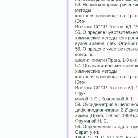
54. Новый колориметрический
методы
контроля производства: Тр. с
Юго-
Востока СССР. Ростов н/Д, 195
55. О пределе чувствительно
химические методы контроля 
вузов и завод. лаб. Юго-Вост
56. О пределе чувствительно
конф. по
аналит. химии (Прага, 1-8 окт. 
57. Об аналитических возмож
химические методы
контроля производства: Тр. с
Юго-
Востока СССР. Ро-стов-н/Д, 19
Фру-
миной II. С., Ковалевой А. Г.
58. Оксидиметрия в щелочно
дифенилдианизидан-2,2'-дикар
химии (Прага, 1-8 окт. 1959 г.)
Фруминой Н. С.
59. Определение следов тория
Сарат. ун-т.
1959. № 71. С. 217-220. В соа