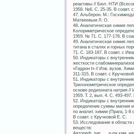
реактивы // Бюл. НТИ (Всесою
1958. №6. С. 25-35. В соавт. 
47. Альберон. М.: Госхимиздат
Матвеевым Л. О.
48. Аналитическая химия лег
Колориметрическое определени
1959. № 71. С. 177-178. В соа
49. Аналитическая химия ле
титана в сталях и горных поро
71. С. 183-187. В соавт. с Ив
50. Индикаторы с внутренни
жесткости слабоминерализов
«Гидрон I» // Изв. вузов. Хими
311-315. В соавт. с Кручковой
51. Индикаторы с внутренним
Трилонометрическое определ
основе родизоната натрия // 
1959. Т. 2, вып. 4. С. 493-497.
52. Индикаторы с внутренни
определение суммы магния и к
по аналит. химии (Прага, 1-8 ок
В соавт. с Кручковой Е. С.
53. Исследование в области 
веществ:
Автореф. дис. ... д-ра хим. нау