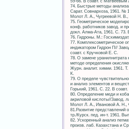
59-66. В соавт. с Матвеевым 
74. Быстрые методы анализа 
Сарат. Совнархоза, 1961. № 1.
Молот Л. А., Чугреевой Н. В.
75. Геометрическое моделиро
конф. работников завод. и пр
докл. Алма-Ата, 1961. С. 73. 
76. Гидроны. М.: Госхимиздат,
77. Комплексометрическое о
индикатором Гидрон П// Завод.
соавт. с Кручковой Е. С.
78. О замене уранилнитрата
методе определения окисляем
Журн. аналит. химии. 1961. Т. 
К.
79. О пределе чувствительно
и анализ элементов и вещест
Горький, 1961. С. 22. В соавт.
80. Определение меди и коба
акриловой кислоты//Завод. лаб
Молот Л. А., Ивановой А. Н.,
81.Развитие представлений о
тр./Курск. пед. ин-т. 1961. Вы
82. Ускоренный анализ пегмат
произв. лаб. Казахстана и Ср.