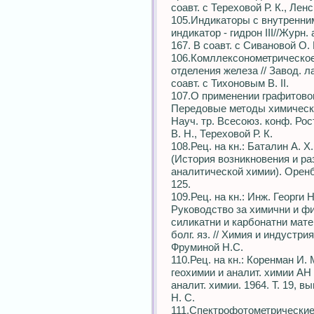
соавт. с Тереховой Р. К., Ленс
105.Индикаторы с внутренни
индикатор - гидрон III//Журн. 
167. В соавт. с Сивановой О. 
106.Комллексонометрическое
отделения железа // Завод. ла
соавт. с Тихоновым В. II.
107.О применении графитовог
Передовые методы химическо
Науч. тр. Всесоюз. конф. Рост
В. Н., Тереховой Р. К.
108.Рец. на кн.: Баталин А. 
(История возникновения и р
аналитической химии). Оренбур
125.
109.Рец. на кн.: Инж. Георги
Руководство за химични и ф
силикатни и карбонатни матер
болг. яз. // Химия и индустрия
Фруминой Н.С.
110.Рец. на кн.: Коренман И.
геохимии и аналит. химии АН 
аналит. химии. 1964. Т. 19, в
Н. С.
111.Спектрофотометрические 