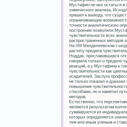
Мустафин не мог остаться в
химического анализа. Исходя
пришел к выводу, что сущес
ограничивающие возможност
точности аналитического оп
построения позволили Муст
чувствительности всех анал
распространенных методов а
На VIII Менделеевском съез
расчету предела чувствител
Ноддак, прославившаяся отк
говорила только о пределе 
реакций, а у Мустафина к т
чувствительности как цветны
осадителей. Заслуга професс
не только показал и доказа
повышения чувствительности
способами, но и наметил пут
методов.
Естественно, что перспекти
являются результатом колле
суммируются из индивидуаль
которых определяется значе
тем или иным ученым и став