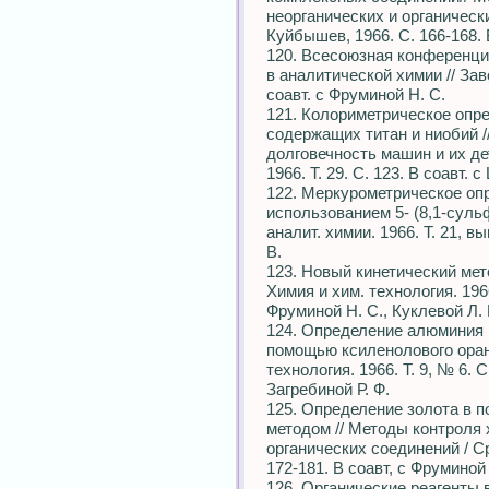
неорганических и органическ
Куйбышев, 1966. С. 166-168. В
120. Всесоюзная конференци
в аналитической химии // Заво
соавт. с Фруминой Н. С.
121. Колориметрическое опре
содержащих титан и ниобий /
долговечность машин и их дета
1966. Т. 29. С. 123. В соавт. 
122. Меркурометрическое оп
использованием 5- (8,1-суль
аналит. химии. 1966. Т. 21, вы
В.
123. Новый кинетический мето
Химия и хим. технология. 1966.
Фруминой Н. С., Куклевой Л.
124. Определение алюминия 
помощью ксиленолового оранж
технология. 1966. Т. 9, № 6. С
Загребиной Р. Ф.
125. Определение золота в 
методом // Методы контроля 
органических соединений / С
172-181. В соавт, с Фруминой 
126. Органические реагенты 