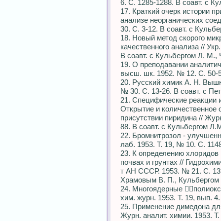
6. С. 1285-1288. В соавт. с К
17. Краткий очерк истории п
анализе неорганических соеди
30. С. 3-12. В соавт. с Кульбе
18. Новый метод скорого мик
качественного анализа // Укр. 
В соавт. с Кульбергом Л. М.,
19. О преподавании аналитич
высш. шк. 1952. № 12. С. 50-5
20. Русский химик А. Н. Вышне
№ 30. С. 13-26. В соавт. с Пе
21. Специфические реакции и
Открытие и количественное 
присутствии пиридина // Журн.
88. В соавт. с Кульбергом Л.
22. Бромнитрозол - улучшен
лаб. 1953. Т. 19, № 10. С. 11
23. К определению хлоридов 
почвах и грунтах // Гидрохи
т АН СССР. 1953. № 21. С. 139
Храмовым В. П., Кульбергом 
24. Многоядерные полиокс
хим. журн. 1953. Т. 19, вып. 4
25. Применение димедона для
Журн. аналит. химии. 1953. Т. 