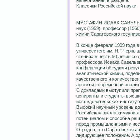
напечатанная в разделе:
Классики Российской науки
МУСТАФИН ИСААК САВЕЛЬЕВИ
наук (1959), профессор (196
химии Саратовского госуниве
В конце февраля 1999 года 
университете им. Н.Г.Черны
чтения» в честь 90 летия со
профессора Исаака Савелье
конференции обсудили резул
аналитической химии, подел
качественного и количествен
аспекты современной аналит
С докладами выступили преп
аспиранты и студенты высши
исследовательских институто
Высокий научный уровень док
Российская школа химиков-
потенциалом и способна реш
перед промышленными и исс
Отрадно, что Саратовская ан
лидирующее положение. А од