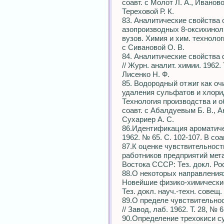
соавт. с Молот Л. А., Иваново
Тереховой Р. К.
83. Аналитические свойства
азопроизводных 8-оксихиноли
вузов. Химия и xим. технология
с Сивановой О. В.
84. Аналитические свойства
// Журн. аналит. химии. 1962. Т
Лисенко Н. Ф.
85. Водородный отжиг как оч
удаления сульфатов и хлорид
Технология производства и об
соавт. с Абалдуевым Б. В., А
Сухариер А. С.
86.Идентификация ароматическ
1962. № 65. С. 102-107. В соа
87.К оценке чувствительност
работников предприятий мета
Востока СССР: Тез. докл. Рост
88.О некоторых направления
Новейшие физико-химические
Тез. докл. науч.-техн. совещ. 
89.О пределе чувствительно
// Завод, лаб. 1962. Т. 28, № 6
90.Определение трехокиси су