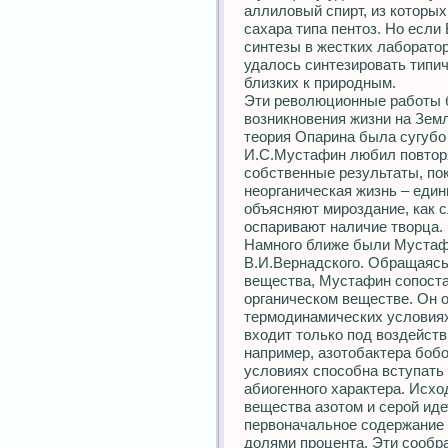
аллиловый спирт, из которых
сахара типа пентоз. Но если
синтезы в жестких лаборато
удалось синтезировать типи
близких к природным.
Эти революционные работы 
возникновения жизни на Зем
теория Опарина была сугубо 
И.С.Мустафин любил повторят
собственные результаты, пок
неорганическая жизнь – еди
объясняют мироздание, как с
оспаривают наличие творца.
Намного ближе были Мустаф
В.И.Вернадского. Обращаясь 
вещества, Мустафин сопоста
органическом веществе. Он о
термодинамических условиях
входит только под воздейст
например, азотобактера бобов
условиях способна вступать
абиогенного характера. Исход
вещества азотом и серой иде
первоначальное содержание
долями процента. Эти сообра