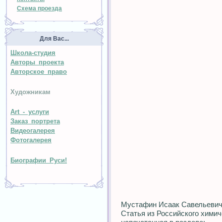
Схема проезда
Для Вас...
Школа-студия
Авторы проекта
Авторское право
Художникам
Art - услуги
Заказ портрета
Видеогалерея
Фотогалерея
Биографии Руси!
Мустафин Исаак Савельеви
Статья из Российского химиче