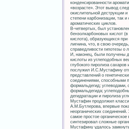
конденсированности ароматич
«возрасте». Этот вывод след
окислительной деструкции и
степени карбонизации, так и
ароматических циклов.
В-четвертых, был установле
бензолкарбоновых кислот (в
кислота), образующихся при 
лигнина, что, в свою очеред
справедливости гипотезы о 
И, наконец, были получены 
кислоты из углеподобных в
глубокого пиролиза сахаров 
послужил И.С.Мустафину отп
представлений о генетическ
соединениями, способными п
формальдегид; углеводами,
формальдегида; углеподобн
дегидратации и пиролиза угл
Мустафин продолжил класси
А.М.Бутлерова, впервые пок
неорганических соединений.
самое простое органическое 
синтезировал сложные орган
Мустафину удалось замкнуть