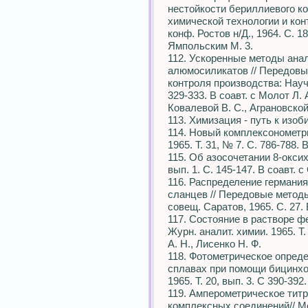
нестойкости бериллиевого к
химической технологии и кон
конф. Ростов н/Д., 1964. С. 1
Ямпольским М. 3.
112. Ускоренные методы ана
алюмосиликатов // Передовы
контроля производства: Науч.
329-333. В соавт. с Молот Л. А
Ковалевой В. С., Аграновской
113. Химизация - путь к изоб
114. Новый комплексонометри
1965. Т. 31, № 7. С. 786-788.
115. Об азосочетании 8-оксихи
вып. 1. С. 145-147. В соавт. 
116. Распределение германия
сланцев // Передовые методы
совещ. Саратов, 1965. С. 27. 
117. Состояние в растворе ф
Журн. аналит. химии. 1965. Т. 
А. Н., Лисенко Н. Ф.
118. Фотометрическое опреде
сплавах при помощи бицинхон
1965. Т. 20, вып. 3. С 390-392
119. Амперометрическое тит
комплексных соединений// М