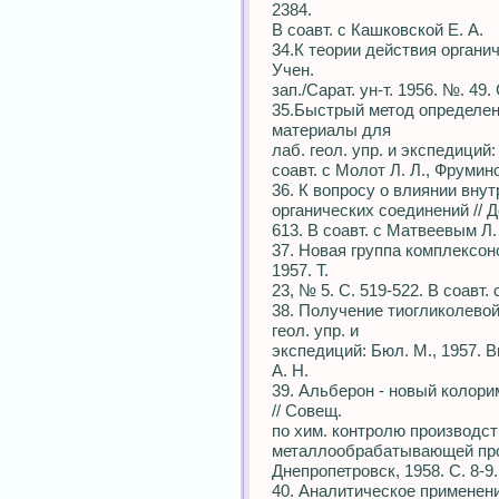
2384.
В соавт. с Кашковской Е. А.
34.К теории действия органи
Учен.
зап./Сарат. ун-т. 1956. №. 49.
35.Быстрый метод определени
материалы для
лаб. геол. упр. и экспедиций:
соавт. с Молот Л. Л., Фрумино
36. К вопросу о влиянии вну
органических соединений // Д
613. В соавт. с Матвеевым Л.
37. Новая группа комплексон
1957. Т.
23, № 5. С. 519-522. В соавт.
38. Получение тиогликолевой
геол. упр. и
экспедиций: Бюл. М., 1957. Вы
А. Н.
39. Альберон - новый колори
// Совещ.
по хим. контролю производст
металлообрабатывающей про
Днепропетровск, 1958. С. 8-9.
40. Аналитическое применен