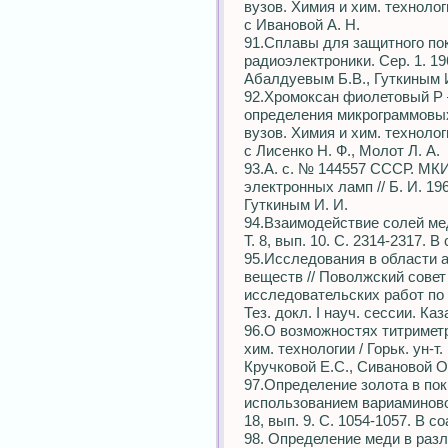
вузов. Химия и хим. технология
с Ивановой А. Н.
91.Сплавы для защитного пок
радиоэлектроники. Сер. 1. 196
Абалдуевым Б.В., Гуткиным И
92.Хромоксан фиолетовый Р 
определения микрограммовых
вузов. Химия и хим. технология
с Лисенко Н. Ф., Молот Л. А.
93.А. с. № 144557 СССР. МК
электронных ламп // Б. И. 19
Гуткиным И. И.
94.Взаимодействие солей меди
Т. 8, вып. 10. С. 2314-2317. В
95.Исследования в области 
веществ // Поволжский совет
исследовательских работ по
Тез. докл. I науч. сессии. Каз
96.О возможностях титриметр
хим. технологии / Горьк. ун-т.
Кручковой Е.С., Сивановой О
97.Определение золота в по
использованием вариаминового
18, вып. 9. С. 1054-1057. В с
98. Определение меди в разл