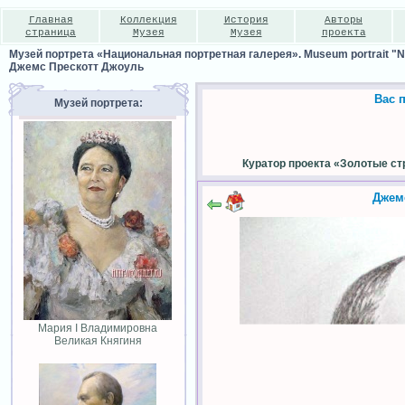
Главная
Коллекция
История
Авторы
страница
Музея
Музея
проекта
Музей портрета «Национальная портретная галерея». Museum portrait "Nat
Джемс Прескотт Джоуль
Вас 
Музей портрета:
Куратор проекта «Золотые ст
Джем
Мария I Владимировна
Великая Княгиня