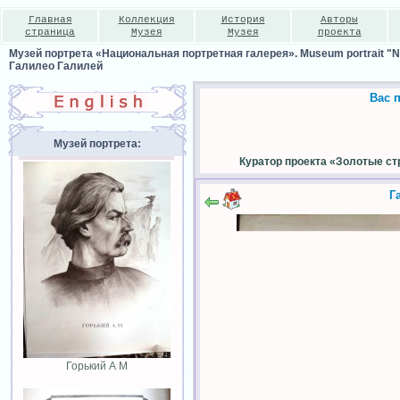
Главная
Коллекция
История
Авторы
страница
Музея
Музея
проекта
Музей портрета «Национальная портретная галерея». Museum portrait "Nat
Галилео Галилей
Вас 
Музей портрета:
Куратор проекта «Золотые ст
Г
Горький А М