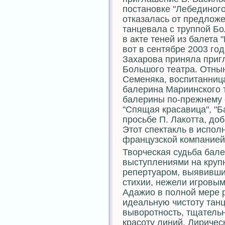
постановке "Лебединого
отказалась от предложе
танцевала с труппой Бо
в акте теней из балета
вот в сентябре 2003 г
Захарова приняла приг
Большого театра. Отны
Семеняка, воспитанниц
балерина Мариинского 
балерины по-прежнему 
"Спящая красавица", "Ба
просьбе П. Лакотта, до
Этот спектакль в испол
французской компанией "
Творческая судьба бале
выступлениями на крупн
репертуаром, выявивши
стихии, нежели игровы
Адажио в полной мере 
идеальную чистоту танц
выворотность, тщательн
красоту линий. Лириче