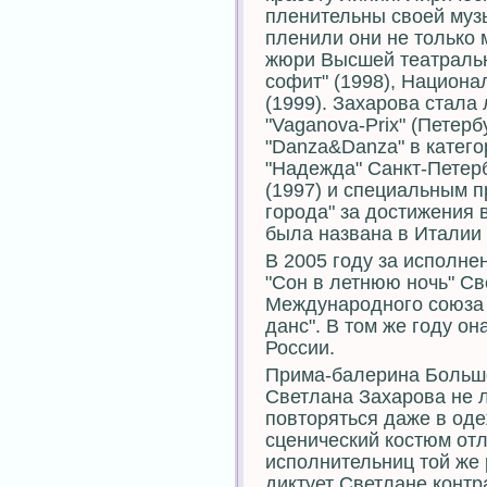
пленительны своей муз
пленили они не только 
жюри Высшей театральн
софит" (1998), Национа
(1999). Захарова стала
"Vaganova-Prix" (Петерб
"Danza&Danza" в категор
"Надежда" Санкт-Петерб
(1997) и специальным 
города" за достижения в
была названа в Италии
В 2005 году за исполне
"Сон в летнюю ночь" С
Международного союза 
данс". В том же году о
России.
Прима-балерина Большо
Светлана Захарова не 
повторяться даже в одеж
сценический костюм отл
исполнительниц той же 
диктует Светлане конт