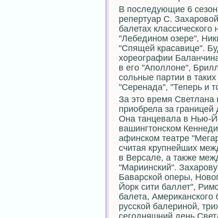
В последующие 6 сезон
репертуар С. Захарово
балетах классического
"Лебедином озере", Ник
"Спящей красавице". Б
хореографии Баланчина
в его "Аполлоне", Брилл
сольные партии в таких
"Серенада", "Теперь и т
За это время Светлана 
приобрела за границей 
Она танцевала в Нью-Йо
вашингтонском Кеннеди-
афинском театре "Мегар
считая крупнейших межд
в Версале, а также ме
"Мариинский". Захарову
Баварской оперы, Новог
Йорк сити баллет", Рим
балета, Американского 
русской балериной, тр
сегодняшний день Свет