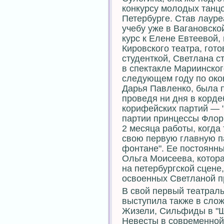
конкурсу молодых танцо
Петербурге. Став лаур
учебу уже в Вагановской
курс к Елене Евтеевой
Кировского театра, гот
студенткой, Светлана 
в спектакле Мариинског
следующем году по окон
Дарья Павленко, была п
проведя ни дня в корде
корифейских партий — "
партии принцессы Флори
2 месяца работы, когда
свою первую главную п
фонтане". Ее постоянны
Ольга Моисеева, котора
на петербургской сцене
освоенных Светланой 
В свой первый театраль
выступила также в слож
Жизели, Сильфиды в "Шо
Невесты в современной