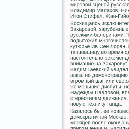
мировой сценой русска
Владимир Малахов, Ник
Итон Стифел, Жан-Гийо
Восхищаясь исключител
Захаровой, зарубежные
русскими балеринами. "
подытожил многочисле
кутюрье Ив Сен Лоран.
танцовщицу во время од
настоятельно рекоменд
внимание на Захарову".
Вадим Гаевский увидел
шага, но демонстрацию
огромный шаг или свер
же меньшие диспуты, н
Надежды Павловой, вп
стереотипам движения. 
новую технику танца.
Казалось бы, ее новшес
демократичной Москве. 
месяцев после окончан
приглашение В. Василье