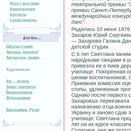
Фото с выставки
театральной премии "
Видеогалерея
премии Санкт-Петербу
Контакты
международных конкурс
Схема проезда
данс"
Родилась 10 июня 1979 
Захаров Юрий Сергеевич
Для Вас...
— Захарова Галина Дани
детской студии.
Школа-студия
Авторы проекта
С 6 лет Светлана заним
Авторское право
народными танцами в р
привезла ее в Киев де
Художникам
училище. Покоренная 
шеями воспитанников, 
Art - услуги
Приемная комиссия оце
Заказ портрета
стопы, удлиненные проп
Видеогалерея
Однако после первого 
Фотогалерея
Захаровых переезжала 
назначению отца-военн
Биографии Руси!
Украину и заново сдав 
училище, Светлана прод
лет на их курсе класси
Сулегина, она же подг