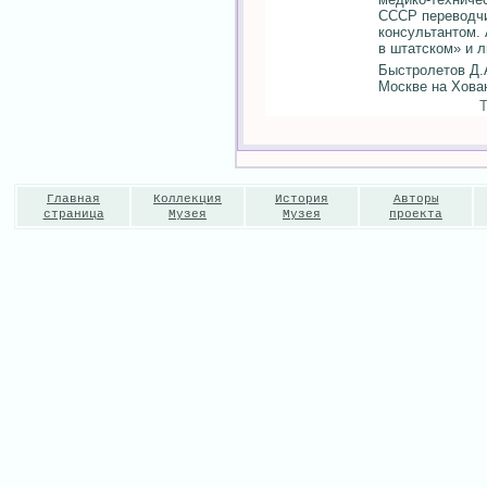
СССР переводчи
консультантом.
в штатском» и 
Быстролетов Д.А
Москве на Хова
Главная
Коллекция
История
Авторы
страница
Музея
Музея
проекта