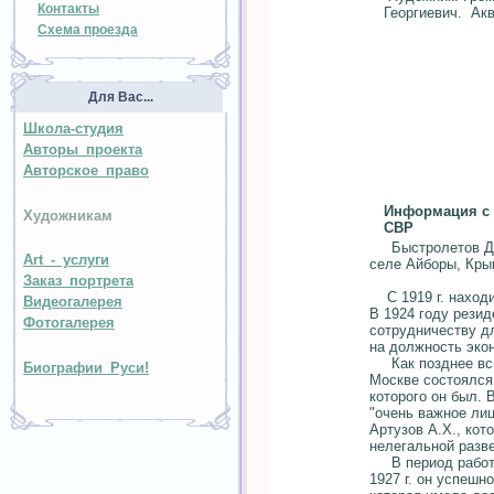
Контакты
Георгиевич. А
Схема проезда
Для Вас...
Школа-студия
Авторы проекта
Авторское право
Информация с 
Художникам
СВР
Быстролетов Дми
Art - услуги
селе Айборы, Кры
Заказ портрета
С 1919 г. находи
Видеогалерея
В 1924 году рези
Фотогалерея
сотрудничеству дл
на должность экон
Как позднее вспо
Биографии Руси!
Москве состоялся
которого он был. 
"очень важное ли
Артузов А.Х., ко
нелегальной разве
В период работы 
1927 г. он успеш