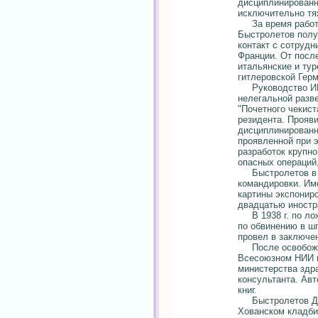
дисциплинированн
исключительно тя
За время работы 
Быстролетов полу
контакт с сотрудн
Франции. От посл
итальянские и ту
гитлеровской Герм
Руководство ИНО
нелегальной разв
"Почетного чекист
резидента. Прояви
дисциплинированн
проявленной при 
разработок крупно
опасных операций,
Быстролетов в 19
командировки. Име
картины экспонир
двадцатью иностр
В 1938 г. по лож
по обвинению в шпи
провел в заключе
После освобожден
Всесоюзном НИИ м
министерства здр
консультанта. Авт
книг.
Быстролетов Д.А.
Хованском кладб