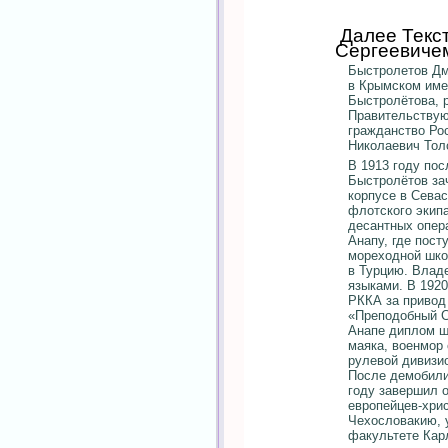
Далее Текс
Сергеевиче
Быстролетов Дм
в Крымском име
Быстролётова, 
Правительствую
гражданство Ро
Николаевич Тол
В 1913 году по
Быстролётов за
корпусе в Севас
флотского экип
десантных опера
Анапу, где пост
мореходной шко
в Турцию. Влад
языками. В 1920
РККА за привод
«Преподобный С
Анапе диплом ш
маяка, военмор
рулевой дивизи
После демобили
году завершил 
европейцев-хрис
Чехословакию, 
факультете Кар