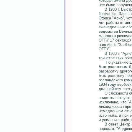
которая имела дос
нее были получен
В 1930 г. Быстро
Германию. Здесь 
Офиса "Арно", ко
лет работы от ан
еженедельные сб
ведомства Велико
молодого разведч
ОГПУ 17 сентября
надписью:"За бес
ОГПУ".
В 1933 г. "Арно"
таинственных обст
По указанию Цент
Быстролетовым Д.
разработку друго
Быстролетову пер
голландского ком
1934 году вербовк
дальнейшем посту
О сложности обст
свидетельствует п
исключено, что "
ликвидирован прот
немедленном отъез
источника, а при 
и усилению работы
В ответ Центр пи
передать "Андрею