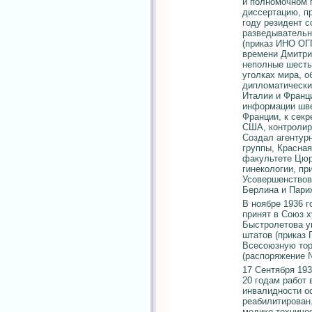
и полномочном 
диссертацию, пр
году резидент с
разведывательн
(приказ ИНО ОГП
времени Дмитри
неполные шесть
уголках мира, 
дипломатически
Италии и Франц
информации шве
Франции, к сек
США, контролир
Создал агентур
группы, Красная
факультете Цюр
гинекологии, пр
Усовершенствов
Берлина и Пари
В ноябре 1936 г
принят в Союз 
Быстролетова у
штатов (приказ 
Всесоюзную тор
(распоряжение №
17 Сентября 193
20 годам работ 
инвалидности ос
реабилитирован
медико-техниче