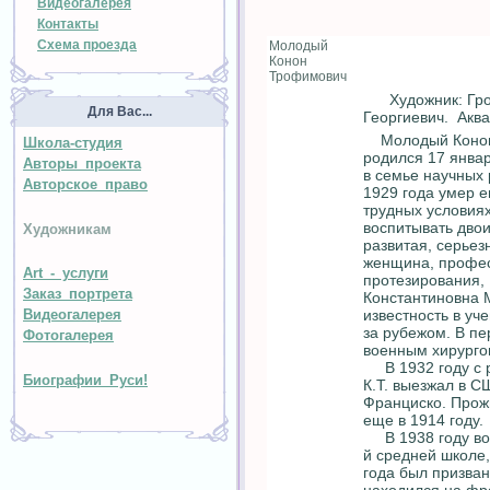
Видеогалерея
Контакты
Схема проезда
Молодый
Конон
Трофимович
Художник: Гро
Для Вас...
Георгиевич. Ак
Молодый Конон
Школа-студия
родился 17 январ
Авторы проекта
в семье научных 
Авторское право
1929 года умер ег
трудных условия
воспитывать двои
Художникам
развитая, серьез
женщина, профе
Art - услуги
протезирования,
Заказ портрета
Константиновна 
Видеогалерея
известность в уч
за рубежом. В п
Фотогалерея
военным хирурго
В 1932 году с р
Биографии Руси!
К.Т. выезжал в С
Франциско. Прожи
еще в 1914 году.
В 1938 году воз
й средней школе,
года был призван