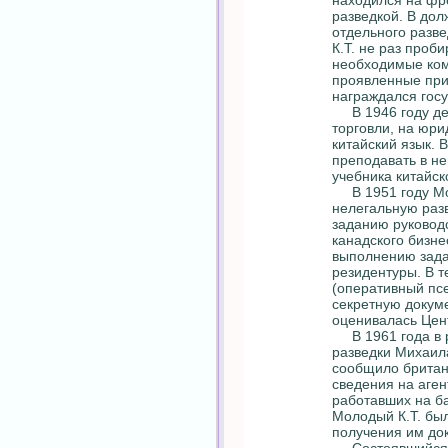
находился на фр
разведкой. В до
отдельного разв
К.Т. не раз проб
необходимые ком
проявленные при
награждался гос
В 1946 году дем
торговли, на юри
китайский язык. В
преподавать в не
учебника китайск
В 1951 году Мол
нелегальную разв
заданию руковод
канадского бизне
выполнению зада
резидентуры. В т
(оперативный пс
секретную докум
оценивалась Цен
В 1961 года в р
разведки Михаил
сообщило британ
сведения на аген
работавших на б
Молодый К.Т. был
получения им до