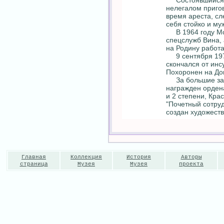
Состоявшийся в 
нелегалом пригов
время ареста, сл
себя стойко и му
В 1964 году Мол
спецслужб Вина,
на Родину работа
9 сентября 1970
скончался от инсу
Похоронен на До
За большие засл
награжден орден
и 2 степени, Кра
"Почетный сотруд
создан художест
Главная
Коллекция
История
Авторы
страница
Музея
Музея
проекта