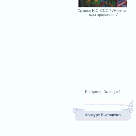
Хрущев Н.С. СССР \"Никита-
годы правления\"
Владимир Высоцкий
Конкурс Высоцкого