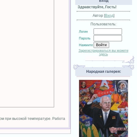
Вход
Здравствуйте, Гость!
Автор [
Вход
]
Пользователь:
Логин
Пароль
Нажмите
Зарегистрироваться вы можете
здесь
Народная галерея:
ом при высокой температуре. Работа