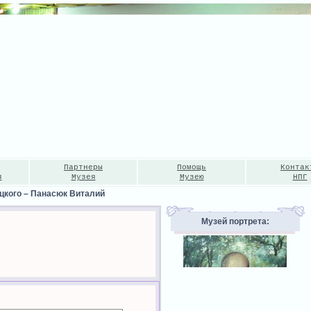
Партнеры
Помощь
Контак
я
Музея
Музею
НПГ
цкого
–
Панасюк Виталий
Музей портрета: