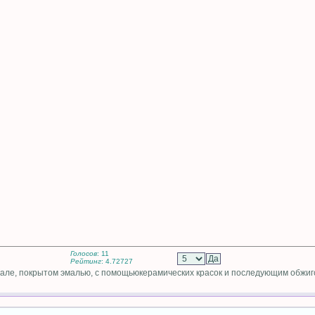
Голосов
: 11
Рейтинг
: 4.72727
але, покрытом эмалью, с помощьюкерамических красок и последующим обжиг