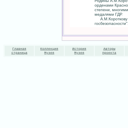
Родины А.М.Коро
орденами Красно
степени, многим
медалями ГДР.
А.М.Короткову б
госбезопасности"
Главная
Коллекция
История
Авторы
страница
Музея
Музея
проекта