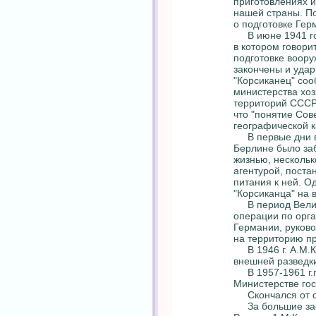
приготовлениях и
нашей страны. По
о подготовке Гер
В июне 1941 год
в котором говори
подготовке воор
закончены и уда
"Корсиканец" соо
министерства хоз
территорий СССР"
что "понятие Сов
географической к
В первые дни во
Берлине было заб
жизнью, нескольк
агентурой, поста
питания к ней. О
"Корсиканца" на
В период Велико
операции по орга
Германии, руково
на территорию пр
В 1946 г. А.М.К
внешней разведк
В 1957-1961 г.г
Министерстве гос
Скончался от се
За большие засл