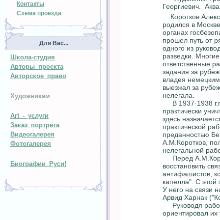
Контакты
Георгиевич. Акв
Схема проезда
Коротков Алекс
родился в Москве
органах госбезопа
прошел путь от р
Для Вас...
одного из руков
разведки. Многи
Школа-студия
ответственные р
Авторы проекта
задания за рубеж
Авторское право
владея немецким
выезжал за рубеж
нелегала.
Художникам
В 1937-1938 г.г
практически унич
Art - услуги
здесь назначает
Заказ портрета
практической раб
преданностью Бе
Видеогалерея
А.М.Коротков, п
Фотогалерея
нелегальной рабо
Перед А.М.Коро
Биографии Руси!
восстановить свя
антифашистов, ко
капелла". С этой
У него на связи 
Арвид Харнак ("К
Руководя работо
ориентировал их 