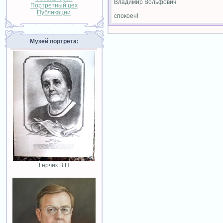
Владимир Вольфович
Портретный цех
Публикации
спокоен!
Музей портрета:
Герчик В П