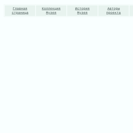
Главная
Коллекция
История
Авторы
страница
Музея
Музея
проекта