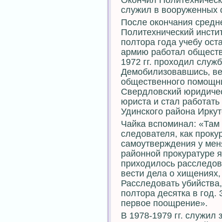
Окончил Политехническ
служил в вооруженных 
После окончания средне
Политехнический инстит
полтора года учебу ост
армию работал обществ
1972 гг. проходил служ
Демобилизовавшись, ве
общественного помощни
Свердловский юридическ
юриста и стал работать
Удинского района Иркут
Чайка вспоминал: «Там
следователя, как проку
самоутверждения у меня
районной прокуратуре 
приходилось расследова
вести дела о хищениях, 
Расследовать убийства
полтора десятка в год.
первое поощрение».
В 1978-1979 гг. служил