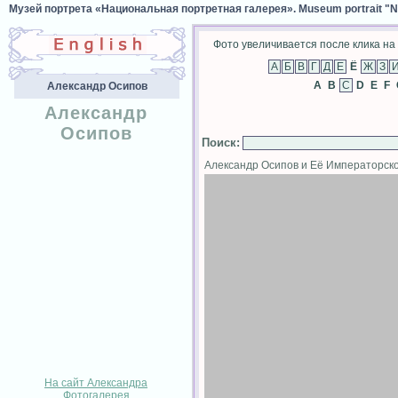
Музей портрета «Национальная портретная галерея». Museum portrait "Nat
Фото увеличивается после клика на 
Ё
A
B
D
E
F
Александр Осипов
Александр
Осипов
Поиск
:
Александр Осипов и Её Императорс
На сайт Александра
Фотогалерея