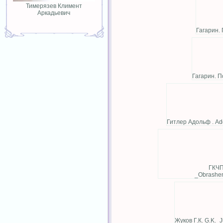
Тимерязев Климент
Аркадьевич
Гагарин. 
Гагарин. П
Гитлер Адольф . Ado
ГКЧП
_Obrashe
Жуков Г.К. G.K.