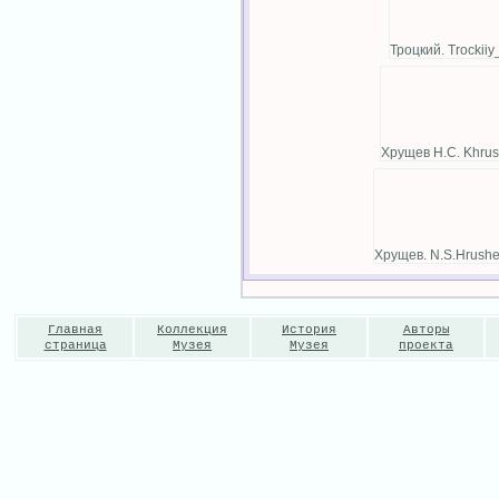
Троцкий. Trockii
Хрущев Н.С. Khrus
Хрущев. N.S.Hrush
Главная
Коллекция
История
Авторы
страница
Музея
Музея
проекта