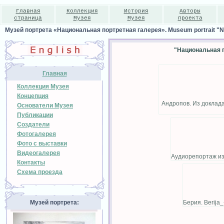
Главная
Коллекция
История
Авторы
страница
Музея
Музея
проекта
Музей портрета «Национальная портретная галерея». Museum portrait "Nat
"Национальная п
Главная
Коллекция Музея
Концепция
Андропов. Из доклада
Основатели Музея
Публикации
Создатели
Фотогалерея
Фото с выставки
Видеогалерея
Аудиорепортаж из
Контакты
Схема проезда
Музей портрета:
Берия. Berija