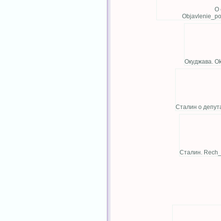
О 
Objavlenie_po
Окуджава. Ok
Сталин о депута
Сталин. Rech_S