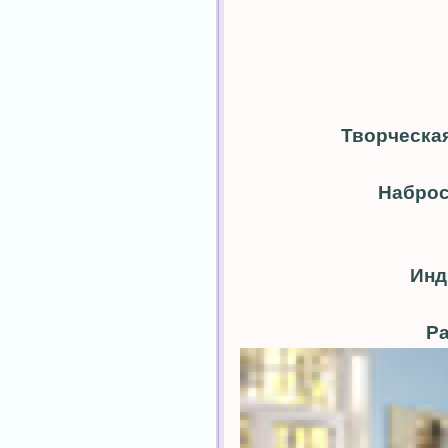
Творческая
Наброск
Инд
Ра