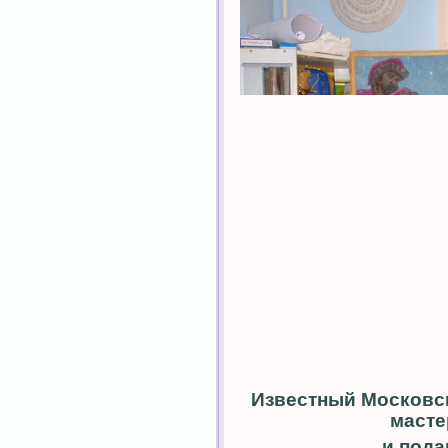
Известный Московск
масте
и пода