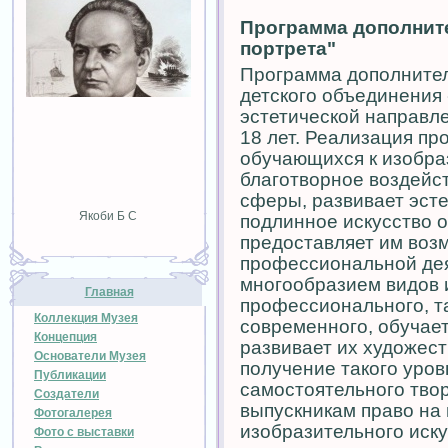
Программа дополнит
портрета"
Программа дополнител
детского объединения
эстетической направле
18 лет. Реализация п
обучающихся к изобраз
благотворное воздейс
сферы, развивает эсте
Якоби Б С
подлинное искусство о
предоставляет им воз
профессиональной дея
многообразием видов и
Главная
профессионального, так
Коллекция Музея
современного, обучает
Концепция
развивает их художест
Основатели Музея
получение такого уров
Публикации
самостоятельного тво
Создатели
выпускникам право на
Фотогалерея
изобразительного иску
Фото с выставки