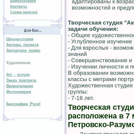
адаптированы к возрас
Видеогалерея
возможностей и предпо
Контакты
Схема проезда
Творческая студия "А
задачи обучения:
Для Вас...
- Общее художественно
Школа-студия
- Углубленное
изучение 
Авторы проекта
- Для взрослых - возмо
Авторское право
знаний
- Совершенствование и
Художникам
- Изучении личности и 
В образовании возможн
Art - услуги
классы с метрами портр
Заказ портрета
Художественная студия
Видеогалерея
группы:
Фотогалерея
- 7-18 лет.
Биографии Руси!
Творческая
студи
расположена в 7
Петровско-Разум