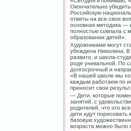
«Сегодня я понимаю, ч
Окончательно убедитьс
Российскую националь
ответы на все свои во
основная методика — 
полностью совпала с 
образовании детей».
Художниками могут ста
убеждена Николина. В
развито, и школа-студ
роде уникальной. По с
долгосрочный и напра
«В нашей школе мы хо
каждым работаем по и
приносит свои резуль
— Дети, которые помен
занятий, с удовольств
родителей, что это все
дети идут порисовать
базовую художественну
возраста можно было 