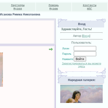
Партнеры
Помощь
Контакты
Музея
Музею
НПГ
Исакова Римма Николаевна
Вход
Здравствуйте, Гость!
Автор [
Вход
]
Пользователь:
Логин
Пароль
Нажмите
Зарегистрироваться вы можете
здесь
Народная галерея: