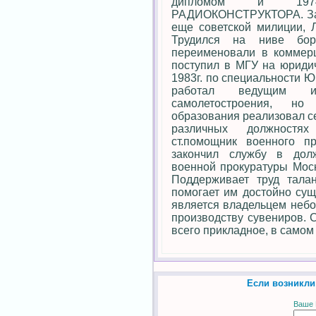
дипломом и 1974г
РАДИОКОНСТРУКТОРА. Зате
еще советской милиции, Л
Трудился на ниве бор
переименовали в коммерц
поступил в МГУ на юридич
1983г. по специальности 
работал ведущим ин
самолетостроения, но
образования реализовал с
различных должностях 
ст.помощник военного п
закончил службу в дол
военной прокуратуры Моск
Поддерживает труд тал
помогает им достойно сущ
является владельцем небо
производству сувениров. 
всего прикладное, в само
Если возникли
Ваше 