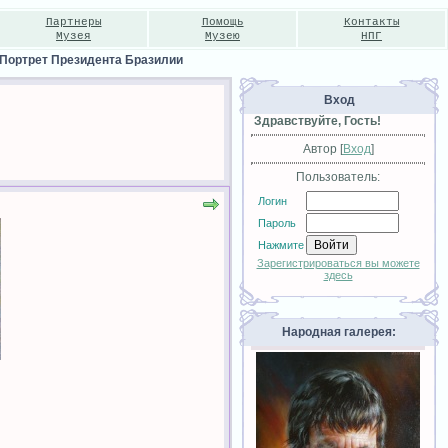
Партнеры
Помощь
Контакты
Музея
Музею
НПГ
Портрет Президента Бразилии
Вход
Здравствуйте, Гость!
Автор [
Вход
]
Пользователь:
Логин
Пароль
Нажмите
Зарегистрироваться вы можете
здесь
Народная галерея: