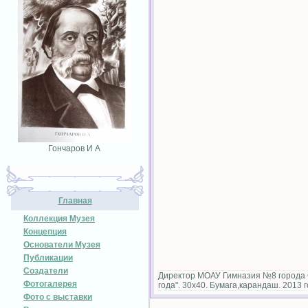
Гончаров И А
Главная
Коллекция Музея
Концепция
Основатели Музея
Публикации
Создатели
Директор МОАУ Гимназия №8 города С
Фотогалерея
года". 30х40. Бумага,карандаш. 2013 
Фото с выставки