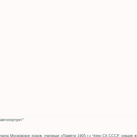
 автопортрет"
нчила Московское худож. училище «Памяти 1905 г.» Член СХ СССР, секция жи