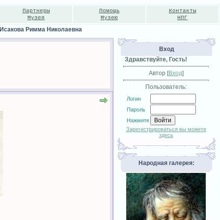
Партнеры
Помощь
Контакты
Музея
Музею
НПГ
Исакова Римма Николаевна
Вход
Здравствуйте, Гость!
Автор [
Вход
]
Пользователь:
Логин
Пароль
Нажмите
Зарегистрироваться вы можете
здесь
Народная галерея: