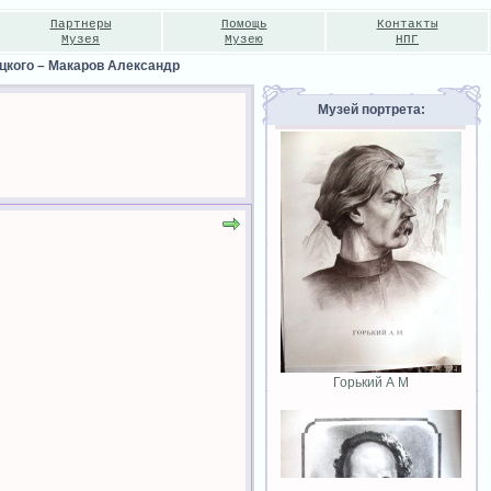
Партнеры
Помощь
Контакты
Музея
Музею
НПГ
цкого
–
Макаров Александр
Музей портрета:
Горький А М