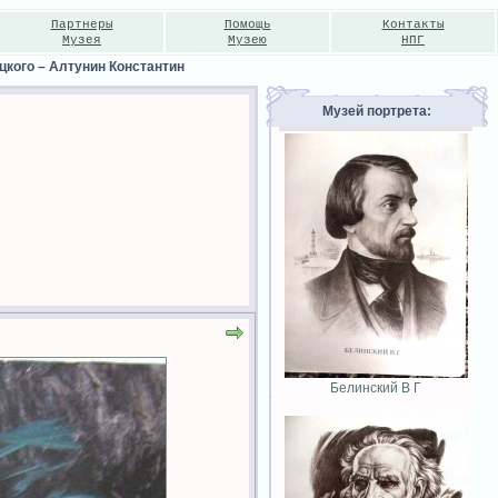
Партнеры
Помощь
Контакты
Музея
Музею
НПГ
цкого
–
Алтунин Константин
Музей портрета:
Белинский В Г