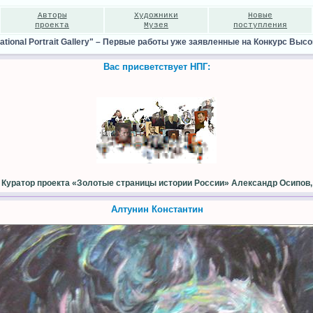
Авторы
Художники
Новые
проекта
Музея
поступления
ional Portrait Gallery"
–
Первые работы уже заявленные на Конкурс Высо
Вас присветствует НПГ:
Куратор проекта «Золотые страницы истории России» Александр Осипов,
Алтунин Константин