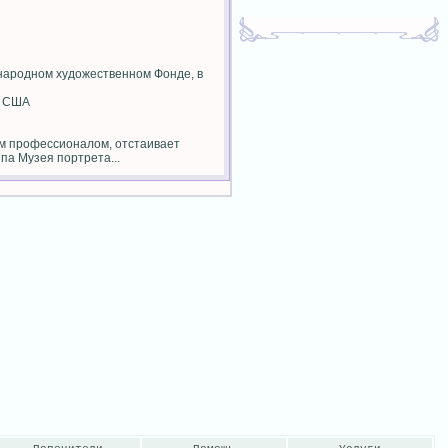
народном художественном Фонде, в
н США
им профессионалом, отстаивает
па Музея портрета...