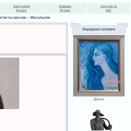
Партнеры
Помощь
Контакты
Музея
Музею
НПГ
етисты россии.
–
Масалыгин
Народная галерея:
Джуна