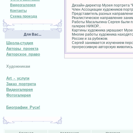
Видеогалерея
Дизайн-директор Музея портрета "Р
Член Ассоциации художников порт
Контакты
Представитель разных направлений
Схема проезда
Реалистическое направление заним
Работы Масалыгина Сергея были пр
галерее НИКОР...
Картины художника украшают Музей 
Для Вас...
Многие работы художника находятс
России и за рубежом.
Школа-студия
Сергей занимается изучением перс
прогрессивную авторскую живопись 
Авторы проекта
Авторское право
Художникам
Art - услуги
Заказ портрета
Видеогалерея
Фотогалерея
Биографии Руси!