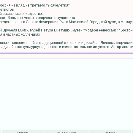
оссия - взгляд из третьего тысячелетия"
ретистов
 в живописи и искусстве.
ает большое место в творчестве художника.
едставлены в Совете Федерации РФ, в Московской Городской думе, в Между
Врубеля г.Омск, музей Петуха г.Петушки, музей "Модерн Ренессанс" г.Босто
я в частных коллекциях
пектив современной и традиционной живописи и дизайна. Являясь творческ
и дизайн как культурную ценность и самостоятельное искусство. Автор логоти