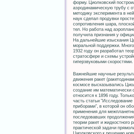
форму. Циолковский построил
аэродинамическую трубу с о
методику эксперимента в ней
наук сделал продувки прост
сопротивления шара, плоской
тел. Но работа над аэроплан
получила признания у офици
На дальнейшие изыскания Ци
моральной поддержки. Много 
1932 году он разработал тео
стратосфере и схемы устрой
гиперзвуковыми скоростями.
Важнейшие научные результ
движения ракет (ракетодинам
космосе высказывались Циол
создание им математически с
относится к 1896 году. Тольк
часть статьи "Исследование
приборами", в которой он об
применения для межпланетны
последовавших продолжениях
теории ракет и жидкостного 
практической задачи прямол
Циолковского к решению нов