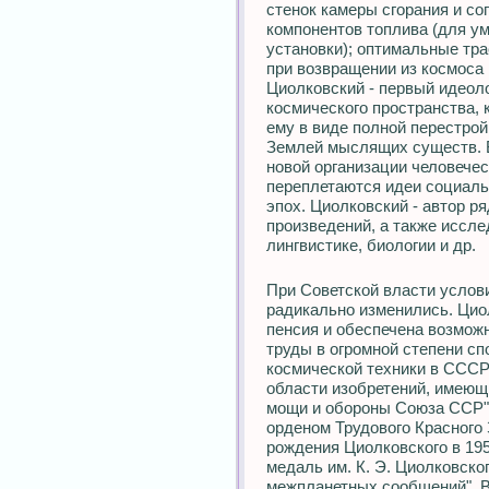
стенок камеры сгорания и с
компонентов топлива (для у
установки); оптимальные тра
при возвращении из космоса 
Циолковский - первый идеоло
космического пространства, 
ему в виде полной перестро
Землей мыслящих существ. В
новой организации человечес
переплетаются идеи социаль
эпох. Циолковский - автор р
произведений, а также иссле
лингвистике, биологии и др.
При Советской власти услов
радикально изменились. Цио
пенсия и обеспечена возмож
труды в огромной степени сп
космической техники в СССР 
области изобретений, имеющ
мощи и обороны Союза ССР" 
орденом Трудового Красного 
рождения Циолковского в 19
медаль им. К. Э. Циолковск
межпланетных сообщений". В