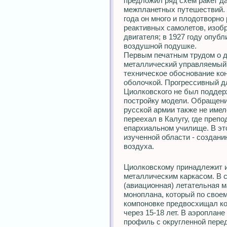
предложил ряд схем ракет да
межпланетных путешествий.
года он много и плодотворно
реактивных самолетов, изоб
двигателя; в 1927 году опуб
воздушной подушке.
Первым печатным трудом о 
металлический управляемый" 
техническое обоснование ко
оболочкой. Прогрессивный д
Циолковского не был поддерж
постройку модели. Обращени
русской армии также не имел
переехал в Калугу, где преп
епархиальном училище. В это
изученной области - создан
воздуха.
Циолковскому принадлежит и
металлическим каркасом. В 
(авиационная) летательная м
моноплана, который по свое
компоновке предвосхищал ко
через 15-18 лет. В аэроплан
профиль с округленной пере