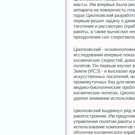
массы. Им впервые была реш
аппарата на поверхность пл
годах Циолковский разработ
первым решил задачу о движ
тяготения и рассмотрел (пр
ракеты, а также вычислил н
преодоления сил сопротивле
Циолковский - основоположн
исследования впервые показ
космических скоростей, док
полетов. Он первым изучил в
Земли (ИСЗ) - и высказал и
искусственных поселений, и
промежуточных баз для меж
медико-биологические проб
космических полетах. Циолко
уделил внимание использова
Циолковский выдвинул ряд и
ракетостроении. Им предложе
управления полетом ракеты и
использование компонентов 
оболочки космического кораб