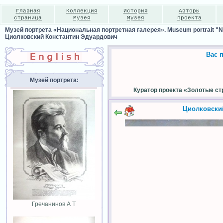
Главная
Коллекция
История
Авторы
страница
Музея
Музея
проекта
Музей портрета «Национальная портретная галерея». Museum portrait "Nat
Циолковский Константин Эдуардович
Вас 
Музей портрета:
Куратор проекта «Золотые ст
Циолковски
Гречанинов А Т