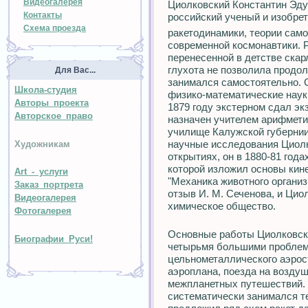
Видеогалерея
Циолковский Константин Эдуар
Контакты
российский ученый и изобрет
Схема проезда
ракетодинамики, теории сам
современной космонавтики. 
перенесенной в детстве скар
глухота не позволила продолж
Для Вас...
занимался самостоятельно. С
Школа-студия
физико-математические наук
Авторы проекта
1879 году экстерном сдал эк
Авторское право
назначен учителем арифметик
училище Калужской губернии
научные исследования Циолк
Художникам
открытиях, он в 1880-81 года
которой изложил основы кине
Art - услуги
"Механика животного организ
Заказ портрета
отзыв И. М. Сеченова, и Цио
Видеогалерея
химическое общество.
Фотогалерея
Основные работы Циолковско
Биографии Руси!
четырьмя большими проблем
цельнометаллического аэрос
аэроплана, поезда на возду
межпланетных путешествий. 
систематически занимался т