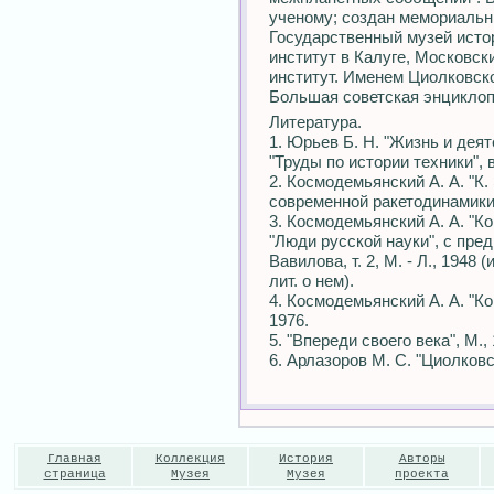
ученому; создан мемориальны
Государственный музей исто
институт в Калуге, Московс
институт. Именем Циолковско
Большая советская энциклоп
Литература.
1. Юрьев Б. Н. "Жизнь и деят
"Труды по истории техники", в.
2. Космодемьянский А. А. "К
современной ракетодинамики"
3. Космодемьянский А. А. "К
"Люди русской науки", с преди
Вавилова, т. 2, М. - Л., 1948
лит. о нем).
4. Космодемьянский А. А. "К
1976.
5. "Впереди своего века", М., 
6. Арлазоров М. С. "Циолковс
Главная
Коллекция
История
Авторы
страница
Музея
Музея
проекта