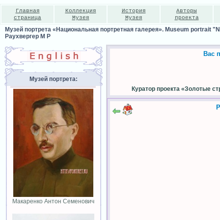
Главная
Коллекция
История
Авторы
страница
Музея
Музея
проекта
Музей портрета «Национальная портретная галерея». Museum portrait "Nat
Раухвергер М Р
Вас 
Музей портрета:
Куратор проекта «Золотые ст
Р
Макаренко Антон Семенович