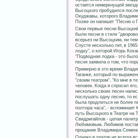
остается немеркнущей звездо
Высоцкого пробудился после
Окуджавы, которого Владими
Позже он напишет "Песню о 
Свои первые песни Высоцкий 
были песни в стиле "дворово
всерьез ни Высоцким, ни те
Спустя несколько лет, в 196
лодку", о которой Игорь Кох
"Подводная лодка - это было
песня заявила о том, что пор
Примерно в это время Влади
Таганке, который по выражен
"своим театром". "Ко мне в 
человек. Когда я спросил его,
несколько своих песен напис
послушать одну песню, то ес
была продлиться не более пя
полтора часа", - вспоминает
путь Высоцкого в Театре на Т
Свидригайлов - целая палит
Любимовым. Любимов постави
прощание Владимира Семенов
Однако в театре не всегда в