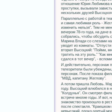
отношение Юрия Любимова к
проступки, вызывали зависть
нескольких друзей Высоцкого
Параллельно с работой в те
и самая любимая роль - Жегл
изменить нельзя". Тем не мен
вечером 78-го года, на даче
собрались, чтобы обсудить 
Марина Влади со слезами на 
уводит из комнаты. "Отпусти 
вторил Высоцкий: "Пойми, мн
тратить на эту роль." "Как м
сдался в тот вечер", - вспом
И действительно, персонаж 
телезрители были убеждены,
персонаж. После показа фил
"МВД, капитану Жеглову".
А потом пришла Любовь. Мар
году. Высоцкий влюбился в 
"Колдунья". Он смотрел филь
встрече многие годы. И вот, 
знакомство произошло в рес
после спектакля. "Краешком 
невысокий, плохо одетый мо