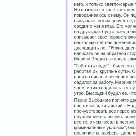
него, и только светло-серые 
Но возгласы в зале заставля
поворачиваюсь к нему. Он по
выпускает, потом целует ее,
сводит с меня глаз. Его мол
на друга, как будто всегда бы
описывает свое первое знак
несколько лет они поженили
двенадцать лет. "Я жив, двен
написать он на обратной сто
Марина Влади пыталась зам
"Работать надо!" - была его 
работал бы круглые сутки. Со
свои он писал в основном но
садился за работу. Марина 
чаем, и тихо садилась в углу
утро, Высоцкий будил ее, чт
Песни Высоцкого принято дел
спортивный, китайский... На
прочувствовать все персонаж
слушавшие его песни о войне
все то, о чем писал в песнях
криминальным уклоном", были
альпинисты, шоферы-дальнор