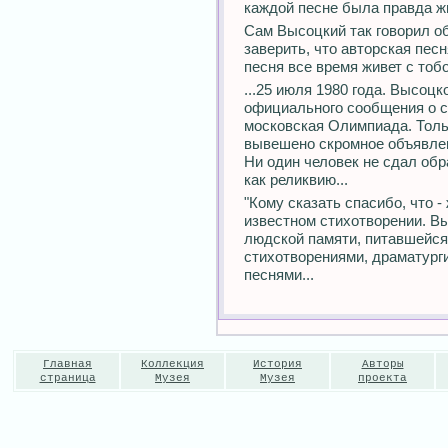
каждой песне была правда ж
Сам Высоцкий так говорил об
заверить, что авторская пес
песня все время живет с тобо
...25 июля 1980 года. Высоцк
официального сообщения о с
московская Олимпиада. Толь
вывешено скромное объявлен
Ни один человек не сдал обр
как реликвию...
"Кому сказать спасибо, что -
известном стихотворении. Вы
людской памяти, питавшейся
стихотворениями, драматург
песнями...
Главная
Коллекция
История
Авторы
страница
Музея
Музея
проекта