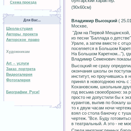
бунтарский характер.
Схема проезда
(90х60см)
Для Вас...
Владимир Высоцкий
( 25.0
Москве,
Школа-студия
"Дом на Первой Мещанской, в
Авторы проекта
из песни "Баллада о детстве
Авторское право
Урале, а затем вместе с отц
поселяется в Большом Каретн
Художникам
На Большом Каретном..."), гд
Владимир Семенович показыв
Art - услуги
Высоцкий не сразу определил
Заказ портрета
окончания школы он поступа
Видеогалерея
институт, но проучившись в н
Фотогалерея
принял в новогоднюю ночь с 
Кохановским, школьным друг
год весьма своеобразно: за 
Биографии Руси!
просто не допустили бы к эк
курантов, выпив по бокалу ш
то к двум часам ночи чертеж
взял со стола баночку с туш
чертеж. "Все. Буду готовить
в театральный. А это - не мо
Среди многочисленных бард