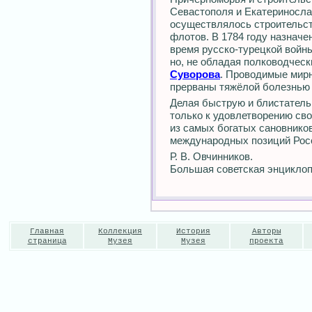
Севастополя и Екатериносла
осуществлялось строительст
флотов. В 1784 году назначе
время русско-турецкой войн
но, не обладая полководчес
Суворова
. Проводимые мирн
прерваны тяжёлой болезнью 
Делая быструю и блистатель
только к удовлетворению св
из самых богатых сановников
международных позиций Росс
Р. В. Овчинников.
Большая советская энциклоп
Главная
Коллекция
История
Авторы
страница
Музея
Музея
проекта