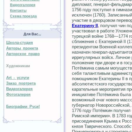
дипломат, генерал-фельдмар
Видеогалерея
1756 году поступил в гимназ
Контакты
исключен (1760). Записанный
Схема проезда
участие в дворцовом перевор
Екатерину II
, получил чин по
участвовал в работе Уложенн
Для Вас...
турецкой войне 1768—1774 г
сближения с Екатериной II (
Школа-студия
президентом Военной коллеги
Авторы проекта
назначен генерал-адъютанто
Авторское право
иррегулярных войск. Личное 
положение при дворе и в гос
Художникам
Потёмкина самым могуществ
себя талантливым админист
Art - услуги
помощником Екатерины II в 
Заказ портрета
абсолютистского государства
карательные мероприятия про
Видеогалерея
инициативе Потёмкина была 
Фотогалерея
возможный очаг нового массо
губернатор Новороссийской, 
Биографии Руси!
1776 году Потёмкин получил 
Римской империи». В 1783 го
присоединения Крыма к Росси
князя Таврического. Способ
Причерноморья и строительст