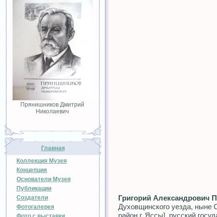
Прянишников Дмитрий
Николаевич
Главная
Коллекция Музея
Концепция
Основатели Музея
Публикации
Григорий Александрович 
Создатели
Духовщинского уезда, ныне С
Фотогалерея
район г. Яссы], русский госу
Фото с выставки