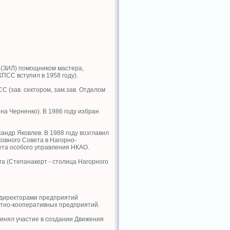
а (ЗИЛ) помощником мастера,
ПСС вступил в 1958 году).
С (зав. сектором, зам.зав. Отделом
ина Черненко). В 1986 году избран
андр Яковлев. В 1988 году возглавил
овного Совета в Нагорно-
ета особого управления НКАО.
а (Степанакерт - столица Нагорного
 директорами предприятий
стно-кооперативных предприятий.
инял участие в создании Движения