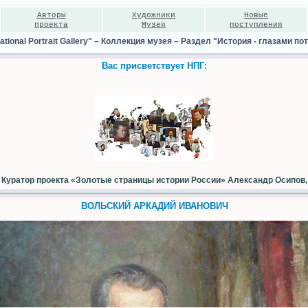
Авторы
Художники
Новые
проекта
Музея
поступления
ional Portrait Gallery"
–
Коллекция музея
–
Раздел "История - глазами по
Вас присветствует НПГ:
Куратор проекта «Золотые страницы истории России» Александр Осипов,
ВОЛЬСКИЙ АРКАДИЙ ИВАНОВИЧ