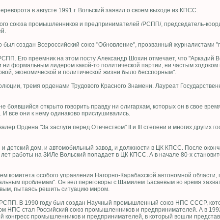
ереворота в августе 1991 г. Вольский заявил о своем выходе из КПСС.
ского союза промышленников и предпринимателей /РСПП/, председатель-коо
й.
го был создан Всероссийский союз "Обновление", прозванный журналистами "
 РСПП. Его преемник на этом посту Александр Шохин отмечает, что "Аркадий
и ни формальным лидером какой-то политической партии, ни частым ходоком 
овой, экономической и политической жизни было бесспорным".
олюции, тремя орденами Трудового Красного Знамени. Лауреат Государстве
 не боявшийся открыто говорить правду ни олигархам, которых он в свое врем
 И все они к нему одинаково прислушивались.
лер Ордена "За заслуги перед Отечеством" II и III степени и многих других г
и детский дом, и автомобильный завод, и должности в ЦК КПСС. После оконч
5 лет работы на ЗИЛе Вольский попадает в ЦК КПСС. А в начале 80-х станов
м комитета особого управления Нагорно-Карабахской автономной области, пос
льным проблемам". Он вел переговоры с Шамилем Басаевым во время захват
евым, пытаясь решить ситуацию миром.
л РСПП. В 1990 году был создан Научный промышленный союз НПС СССР, кото
м НПС стал Российский союз промышленников и предпринимателей. А в 1992
 конгресс промышленников и предпринимателей, в который вошли представи