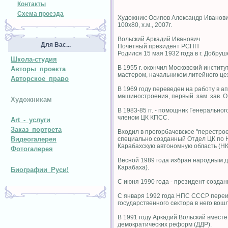
Контакты
Схема проезда
Художник: Осипов Александр Иванов
100х80, х.м., 2007г.
Вольский Аркадий Иванович
Для Вас...
Почетный президент РСПП
Родился 15 мая 1932 года в г. Добруш
Школа-студия
В 1955 г. окончил Московский инстит
Авторы проекта
мастером, начальником литейного цех
Авторское право
В 1969 году переведен на работу в а
машиностроения, первый. зам. зав. 
Художникам
В 1983-85 гг. - помощник Генеральног
членом ЦК КПСС.
Art - услуги
Заказ портрета
Входил в прогорбачевское "перестрое
специально созданный Отдел ЦК по 
Видеогалерея
Карабахскую автономную область (НК
Фотогалерея
Весной 1989 года избран народным д
Карабаха).
Биографии Руси!
С июня 1990 года - президент созда
С января 1992 года НПС СССР переи
государственного сектора в него во
В 1991 году Аркадий Вольский вмест
демократических реформ (ДДР).