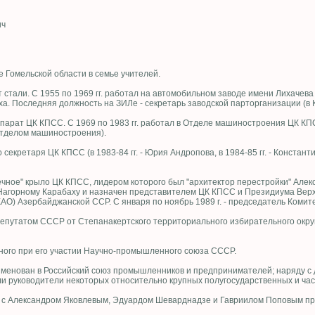
ич
е Гомельской области в семье учителей.
ут стали. С 1955 по 1969 гг. работал на автомобильном заводе имени Лихачев
а. Последняя должность на ЗИЛе - секретарь заводской парторганизации (в К
ппарат ЦК КПСС. С 1969 по 1983 гг. работал в Отделе машиностроения ЦК КПС
Отделом машиностроения).
о секретаря ЦК КПСС (в 1983-84 гг. - Юрия Андропова, в 1984-85 гг. - Констант
чное" крыло ЦК КПСС, лидером которого был "архитектор перестройки" Алекс
Нагорному Карабаху и назначен представителем ЦК КПСС и Президиума Верх
АО) Азербайджанской ССР. С января по ноябрь 1989 г. - председатель Комит
епутатом СССР от Степанакертского территориального избирательного округ
нного при его участии Научно-промышленного союза СССР.
менован в Российский союз промышленников и предпринимателей; наряду с
шли руководители некоторых относительно крупных полугосударственных и ча
е с Александром Яковлевым, Эдуардом Шеварднадзе и Гавриилом Поповым пр