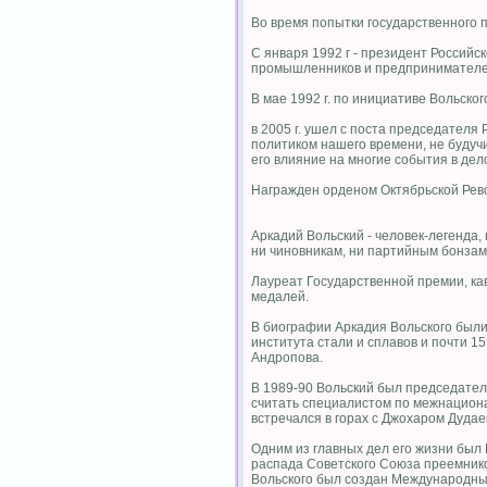
Во время попытки государственного п
С января 1992 г - президент Россий
промышленников и предпринимателе
В мае 1992 г. по инициативе Вольско
в 2005 г. ушел с поста председателя
политиком нашего времени, не будуч
его влияние на многие события в дел
Награжден орденом Октябрьской Рев
Аркадий Вольский - человек-легенда,
ни чиновникам, ни партийным бонзам.
Лауреат Государственной премии, кава
медалей.
В биографии Аркадия Вольского были 
института стали и сплавов и почти 1
Андропова.
В 1989-90 Вольский был председателе
считать специалистом по межнациона
встречался в горах с Джохаром Дуда
Одним из главных дел его жизни бы
распада Советского Союза преемнико
Вольского был создан Международный