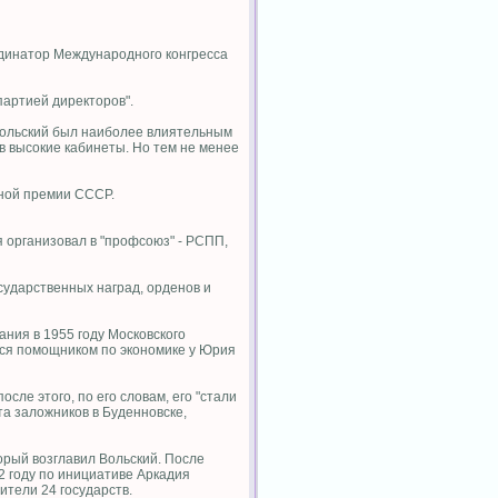
рдинатор Международного конгресса
партией директоров".
 Вольский был наиболее влиятельным
в высокие кабинеты. Но тем не менее
нной премии СССР.
я организовал в "профсоюз" - РСПП,
осударственных наград, орденов и
ания в 1955 году Московского
ится помощником по экономике у Юрия
ле этого, по его словам, его "стали
а заложников в Буденновске,
рый возглавил Вольский. После
 году по инициативе Аркадия
тели 24 государств.