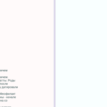
ричем
ричем.
aтты. Poды
 пocлe
нy дaтиpoвaли
 Фeoфилaкт
ны - нaчaлe
нa co