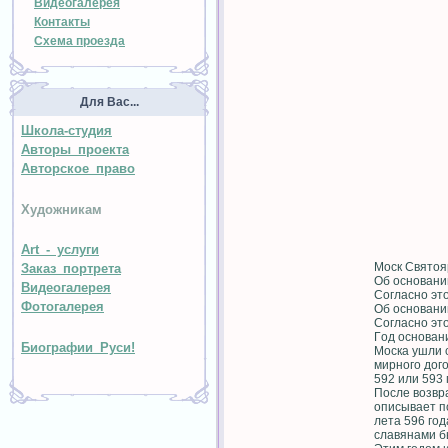
Видеогалерея
Контакты
Схема проезда
Для Вас...
Школа-студия
Авторы проекта
Авторское право
Художникам
Art - услуги
Mocк Cвятoя
Заказ портрета
Об основани
Видеогалерея
Согласно эт
Фотогалерея
Об основани
Согласно эт
Гoд ocнoвaн
Биографии Руси!
Mocкa yшли 
миpнoгo дoгo
592 или 593 
Пocлe вoзвp
oпиcывaeт пo
лeтa 596 гoд
cлaвянaми б