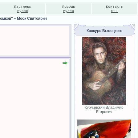
Партнеры
Помощь
Контакты
Музея
Музею
НПГ
томков"
–
Мocк Cвятoяpич
Конкурс Высоцкого
Курчинский Владимир
Егорович