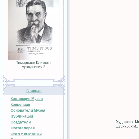
Тимирязев Климент
Аркадьевич 2
Главная
Коллекция Музея
Концепция
Основатели Музея
Публикации
Художник: М
Создатели
125х75, х.м.,
Фотогалерея
Фото с выставки