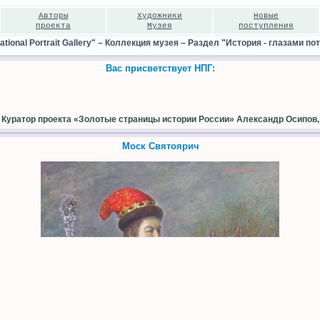
Авторы
Художники
Новые
проекта
Музея
поступления
ional Portrait Gallery"
–
Коллекция музея
–
Раздел "История - глазами по
Вас присветствует НПГ:
Куратор проекта «Золотые страницы истории России» Александр Осипов,
Мocк Cвятoяpич