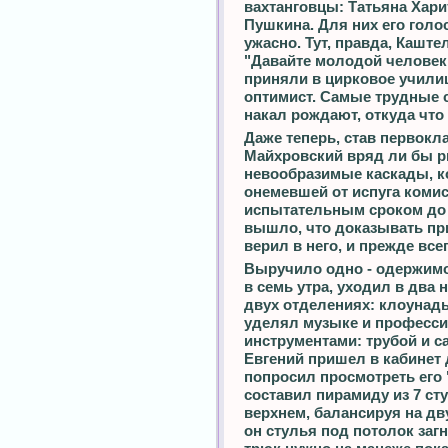
вахтанговцы: Татьяна Хар
Пушкина. Для них его голо
ужасно. Тут, правда, Каште
"Давайте молодой человек,
приняли в цирковое учили
оптимист. Самые трудные 
накал рождают, откуда что
Даже теперь, став первокл
Майхровский вряд ли бы р
невообразимые каскады, к
онемевшей от испуга комисс
испытательным сроком до п
вышло, что доказывать при
верил в него, и прежде всег
Выручило одно - одержимо
в семь утра, уходил в два 
двух отделениях: клоунад
уделял музыке и професс
инструментами: трубой и с
Евгений пришел в кабинет
попросил просмотреть его
составил пирамиду из 7 сту
верхнем, балансируя на дву
он стулья под потолок заг