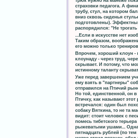
трюк нужно на манеже пока
страховки педагога. А фин
трубу, стул, на котором б
вниз сквозь сиденья стуль
подготовлены). Эффектны
распорядился: "Не трогать 
...Если в искусстве нет изо
Таким образом, воображени
его можно только трениро
Впрочем, хороший клоун - 
клоунаду - через труд, чер
скрывает. И потому, что мо
истинному таланту скрывать
Уже перед завершением уч
ему взять в "партнеры" со
отправился на Птичий рыно
Но той, единственной, он в
Птичку, как называют этот
встречался: один был похо
собаку Вяткина, то не та ма
видит: стоит человек с пес
помесь тибетского терьера
рыжеватыми ушами... Одна 
пятнадцать рублей (по тем
метро стоил пятачок, обед 