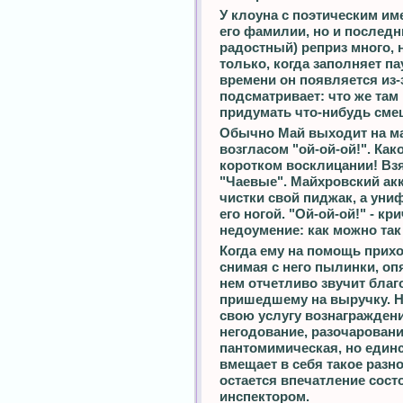
У клоуна с поэтическим им
его фамилии, но и последн
радостный) реприз много, 
только, когда заполняет п
времени он появляется из-з
подсматривает: что же там
придумать что-нибудь см
Обычно Май выходит на м
возгласом "ой-ой-ой!". Как
коротком восклицании! Вз
"Чаевые". Майхровский ак
чистки свой пиджак, а ун
его ногой. "Ой-ой-ой!" - кр
недоумение: как можно та
Когда ему на помощь прих
снимая с него пылинки, опя
нем отчетливо звучит благ
пришедшему на выручку. Но
свою услугу вознаграждени
негодование, разочаровани
пантомимическая, но единс
вмещает в себя такое разн
остается впечатление сос
инспектором.