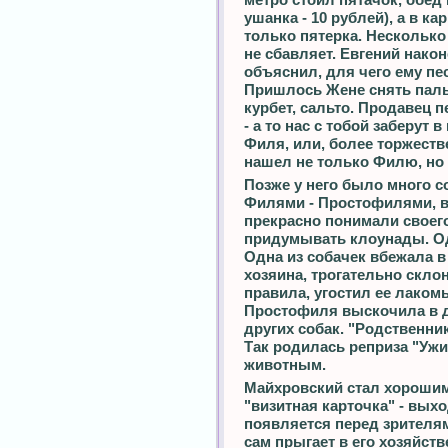
ушанка - 10 рублей), а в к
только пятерка. Несколько 
не сбавляет. Евгений нако
объяснил, для чего ему пес
Пришлось Жене снять пальт
курбет, сальто. Продавец п
- а то нас с тобой заберут 
Филя, или, более торжеств
нашел не только Филю, но 
Позже у него было много с
Филями - Простофилями, 
прекрасно понимали своег
придумывать клоунады. О
Одна из собачек вбежала в
хозяина, трогательно склон
правила, угостил ее лаком
Простофиля выскочила в др
других собак. "Родственни
Так родилась реприза "Ужи
животным.
Майхровский стал хорошим
"визитная карточка" - вых
появляется перед зрителям
сам прыгает в его хозяйств