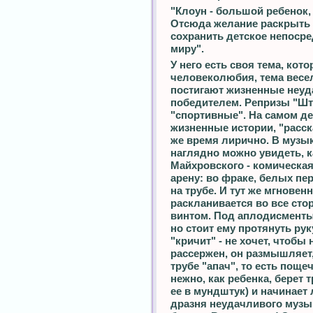
"Клоун - большой ребенок, 
Отсюда желание раскрыть 
сохранить детское непоср
миру".
У него есть своя тема, кот
человеколюбия, тема весел
постигают жизненные неуда
победителем. Репризы "Шта
"спортивные". На самом де
жизненные истории, "расск
же время лирично. В музы
наглядно можно увидеть, 
Майхровского - комическая
арену: во фраке, белых пер
на трубе. И тут же мгнове
раскланивается во все сто
винтом. Под аплодисменты
но стоит ему протянуть рук
"кричит" - не хочет, чтобы 
рассержен, он размышляет,
трубе "апач", то есть поще
нежно, как ребенка, берет т
ее в мундштук) и начинает 
дразня неудачливого музы