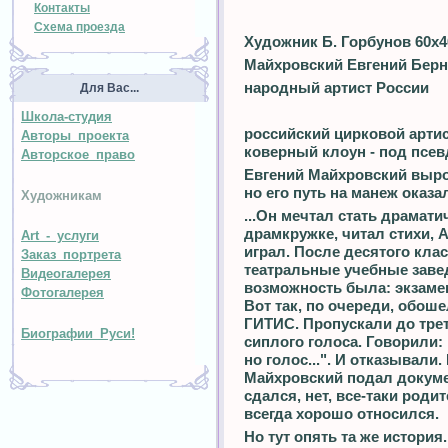
Контакты
Схема проезда
Художник Б. Горбунов 60х4
Майхровский Евгений Бер
народный артист России
Для Вас...
Школа-студия
российский цирковой артис
Авторы проекта
коверный клоун - под псе
Авторское право
Евгений Майхровский вырос
но его путь на манеж оказ
Художникам
...Он мечтал стать драмат
драмкружке, читал стихи, 
Art - услуги
играл. После десятого кла
Заказ портрета
театральные учебные завед
Видеогалерея
возможность была: экзаме
Фотогалерея
Вот так, по очереди, обош
ГИТИС. Пропускали до треть
Биографии Руси!
сиплого голоса. Говорили:
но голос...". И отказывали.
Майхровский подал докуме
сдался, нет, все-таки роди
всегда хорошо относился.
Но тут опять та же истори