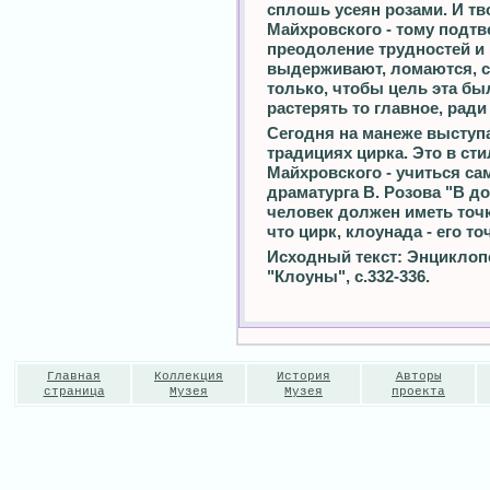
сплошь усеян розами. И т
Майхровского - тому подтв
преодоление трудностей и 
выдерживают, ломаются, с
только, чтобы цель эта бы
растерять то главное, ради
Сегодня на манеже выступа
традициях цирка. Это в ст
Майхровского - учиться сам
драматурга В. Розова "В д
человек должен иметь точ
что цирк, клоунада - его т
Исходный текст: Энциклоп
"Клоуны", с.332-336.
Главная
Коллекция
История
Авторы
страница
Музея
Музея
проекта