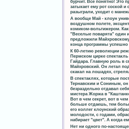
бурчит. Все понятно! Это 
затыкает ему рот соской и 
разыграли, уходит с манеж
А вообще Май - клоун уни
воздушном полете, эксцент
комиком-вольтижером. Как-
"Веселые поварята" один и
предложили Майхровскому.
конца программы успешно 
К 60-летию революции реж
Пермском цирке спектакль
Гайдара. Главную роль в с
Майхровский. Он летал по
скакал на лошадях, стрелял
В спектаклях, которые пос
Тернавским и Сониным, он
безраздельно отдавал себя
мистера Жоржа в "Каштанке
Вот в чем секрет, вот в че
больше отдаешь, тем больш
его коллег клоунский обра
молодости, с годами, обрас
набирает "цвет". А когда е
Нет ни одного по-настояще