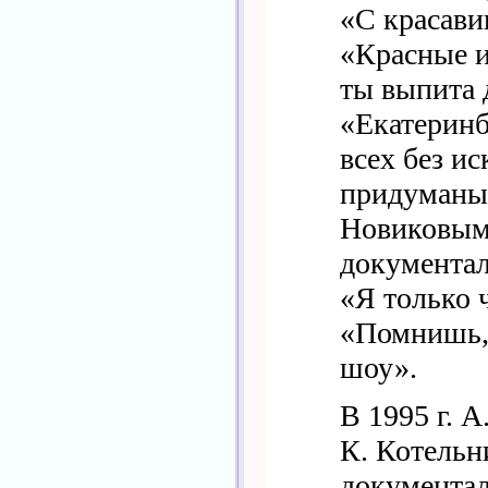
«С красави
«Красные и
ты выпита 
«Екатеринб
всех без и
придуманы
Новиковым.
документа
«Я только ч
«Помнишь, 
шоу».
В 1995 г. 
К. Котель
документа