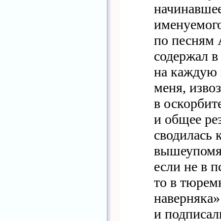
начинавшее
именуемого
по песням 
содержал в
на каждую 
меня, изво
в оскорбит
и общее ре
сводилась к
вышеупомя
если не в 
то в тюрем
наверняка»
и подписал