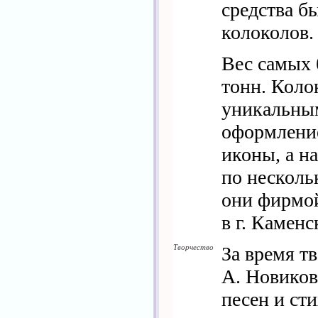
средства б
колоколов.
Вес самых 
тонн. Коло
уникальны
оформлени
иконы, а н
по несколь
они фирмо
в г. Камен
Творчество
За время т
А. Новиков
песен и сти