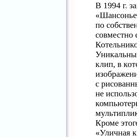
В 1994 г. 
«Шансоньет
по собстве
совместно 
Котельнико
Уникальный
клип, в ко
изображен
с рисованн
не использ
компьютерн
мультиплик
Кроме этог
«Уличная к