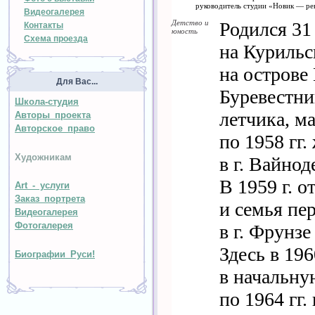
руководитель студии «Новик — ре
Видеогалерея
Детство и
Родился 31
Контакты
юность
Схема проезда
на Курильс
на острове
Для Вас...
Буревестни
Школа-студия
летчика, м
Авторы проекта
Авторское право
по 1958 гг.
Художникам
в г. Вайнод
В 1959 г. 
Art - услуги
Заказ портрета
и семья пе
Видеогалерея
Фотогалерея
в г. Фрунз
Здесь в 19
Биографии Руси!
в начальну
по 1964 гг.