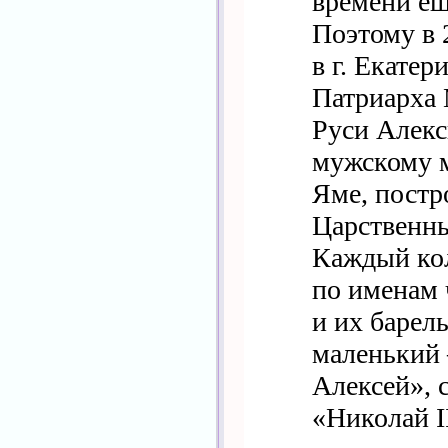
времени ещ
Поэтому в 2
в г. Екате
Патриарха 
Руси Алекси
мужскому 
Яме, постр
Царственны
Каждый ко
по именам 
и их барел
маленький
Алексей»,
«Николай I