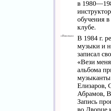
в 1980—198
инструктор
обучения в
клубе.
«Извозчик»
В 1984 г. р
музыки и н
записал св
«Вези меня
альбома пр
музыканты:
Елизаров, 
Абрамов, В
Запись про
во Дворце 