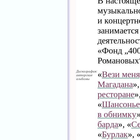
В настояще
музыкально
и концертн
занимается
деятельнос
«Фонд „400
Романовых“
Дискография:
«
Вези меня
авторские
альбомы
Магадана
»,
ресторане
»
«
Шансонье
в обнимку
»
барда
», «
Се
«
Бурлак
», 