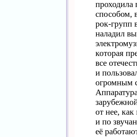
проходила
способом, в
рок-групп в
наладил вы
электромуз
которая пр
все отечес
и пользовал
огромным с
Аппаратура
зарубежной
от нее, как
и по звуча
её работаю