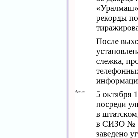
«Уралмаш».
рекорды п
тиражирова
После выхо
установлен
слежка, пр
телефонных
информаци
Арест
5 октября 
посреди у
в штатском
в СИЗО № 1
заведено у