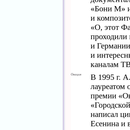
«Бони М» и
и компози
«О, этот Ф
проходили 
и Германи
и интересн
каналам ТВ
Овация
В 1995 г. А
лауреатом
премии «О
«Городской
написал ци
Есенина и 