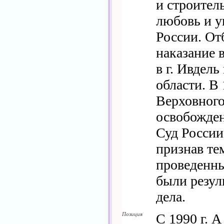
и строитель
любовь и 
России. От
наказание 
в г. Ивдель
области. В 
Верховног
освобожден
Суд России
признав те
проведенны
были резул
дела.
Позиция
С 1990 г. 