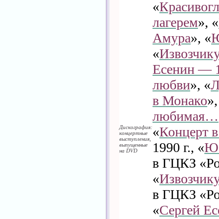
«
Красивогл
лагерем
», «
Амура
», «
«
Извозчику
Есенин — 1
любви
», «
Л
в Монако
»,
любимая…
Дискография:
«
Концерт в
концертные
выступления,
1990 г., «
Ю
выпущенные
на DVD
в ГЦКЗ «Ро
«
Извозчику
в ГЦКЗ «Ро
«
Сергей Ес