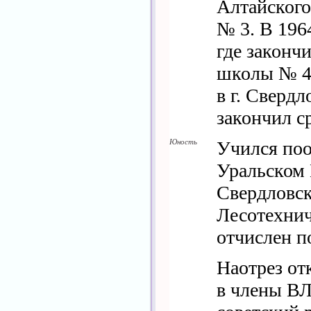
Алтайского
№ 3. В 1964
где законч
школы № 47
в г. Свердло
закончил 
Юность
Учился поо
Уральском
Свердловск
Лесотехнич
отчислен п
Наотрез от
в члены В