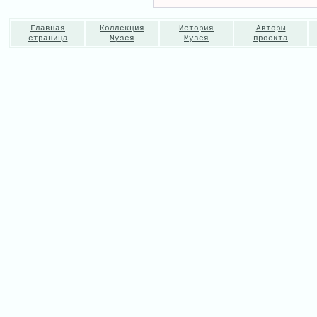
Главная
Коллекция
История
Авторы
страница
Музея
Музея
проекта