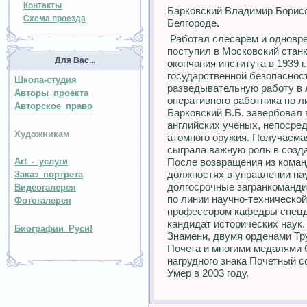
Контакты
Барковский Владимир Борисов
Схема проезда
Белгороде.
Работал слесарем и одноврем
поступил в Московский стан
Для Вас...
окончания института в 1939 г
государственной безопасност
Школа-студия
разведывательную работу в 
Авторы проекта
оперативного работника по л
Авторское право
Барковский В.Б. завербовал 
английских ученых, непосре
Художникам
атомного оружия. Получаема
сыграла важную роль в созда
После возвращения из коман
Art - услуги
должностях в управлении на
Заказ портрета
долгосрочные загранкоманд
Видеогалерея
по линии научно-технической
Фотогалерея
профессором кафедры спецд
кандидат исторических наук.
Биографии Руси!
Знамени, двумя орденами Тр
Почета и многими медалями 
нагрудного знака Почетный 
Умер в 2003 году.