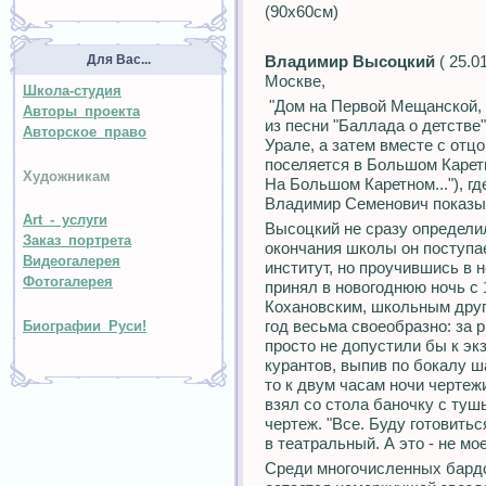
(90х60см)
Для Вас...
Владимир Высоцкий
( 25.0
Москве,
Школа-студия
"Дом на Первой Мещанской, в
Авторы проекта
из песни "Баллада о детстве
Авторское право
Урале, а затем вместе с отц
поселяется в Большом Каретн
Художникам
На Большом Каретном..."), гд
Владимир Семенович показыв
Art - услуги
Высоцкий не сразу определил
Заказ портрета
окончания школы он поступа
Видеогалерея
институт, но проучившись в н
Фотогалерея
принял в новогоднюю ночь с 
Кохановским, школьным друг
год весьма своеобразно: за 
Биографии Руси!
просто не допустили бы к эк
курантов, выпив по бокалу ш
то к двум часам ночи чертеж
взял со стола баночку с туш
чертеж. "Все. Буду готовить
в театральный. А это - не мо
Среди многочисленных бард