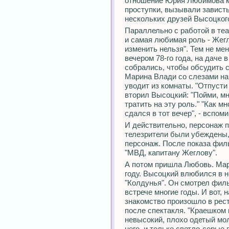
отношение Юрия Любимова к
проступки, вызывали зависть
нескольких друзей Высоцкого
Параллельно с работой в те
и самая любимая роль - Жегл
изменить нельзя". Тем не мен
вечером 78-го года, на даче
собрались, чтобы обсудить 
Марина Влади со слезами на 
уводит из комнаты. "Отпусти 
вторил Высоцкий: "Пойми, мн
тратить на эту роль." "Как м
сдался в тот вечер", - вспом
И действительно, персонаж 
телезрители были убеждены,
персонаж. После показа фил
"МВД, капитану Жеглову".
А потом пришла Любовь. Мар
году. Высоцкий влюбился в 
"Колдунья". Он смотрел филь
встрече многие годы. И вот, 
знакомство произошло в рес
после спектакля. "Краешком 
невысокий, плохо одетый мо
него, и только светло-серые 