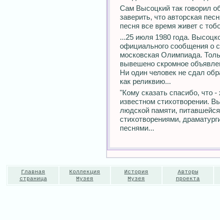
Сам Высоцкий так говорил об
заверить, что авторская пес
песня все время живет с тобо
...25 июля 1980 года. Высоцк
официального сообщения о с
московская Олимпиада. Толь
вывешено скромное объявлен
Ни один человек не сдал обр
как реликвию...
"Кому сказать спасибо, что -
известном стихотворении. Вы
людской памяти, питавшейся
стихотворениями, драматург
песнями...
Главная
Коллекция
История
Авторы
страница
Музея
Музея
проекта