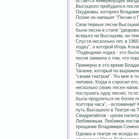
остается немеркнущей звездо
Высоцкого пробудился после
Окуджавы, которого Владими
Позже он напишет "Песню о 
Свои первые песни Высоцкий 
были песни в стиле "дворово
всерьез ни Высоцким, ни те
Спустя несколько лет, в 196
лодку", о которой Игорь Кох
"Подводная лодка - это было
песня заявила о том, что пор
Примерно в это время Влади
Таганке, который по выражен
"своим театром". "Ко мне в 
человек. Когда я спросил его,
несколько своих песен напис
послушать одну песню, то ес
была продлиться не более пя
полтора часа", - вспоминает
путь Высоцкого в Театре на Т
Свидригайлов - целая палит
Любимовым. Любимов постави
прощание Владимира Семенов
Однако в театре не всегда в