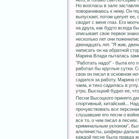
Но возгласы в зале заставля
поворачиваюсь к нему. Он по
выпускает, потом целует ее,
сводит с меня глаз. Его мол
на друга, как будто всегда бы
описывает свое первое знак
несколько лет они поженили
двенадцать лет. "Я жив, двен
написать он на обратной сто
Марина Влади пыталась зам
"Работать надо!" - была его 
работал бы круглые сутки. Со
свои он писал в основном но
садился за работу. Марина 
чаем, и тихо садилась в углу
утро, Высоцкий будил ее, чт
Песни Высоцкого принято дел
спортивный, китайский... На
прочувствовать все персонаж
слушавшие его песни о войне
все то, о чем писал в песнях
криминальным уклоном", были
альпинисты, шоферы-дальнор
каждой песне была правда ж