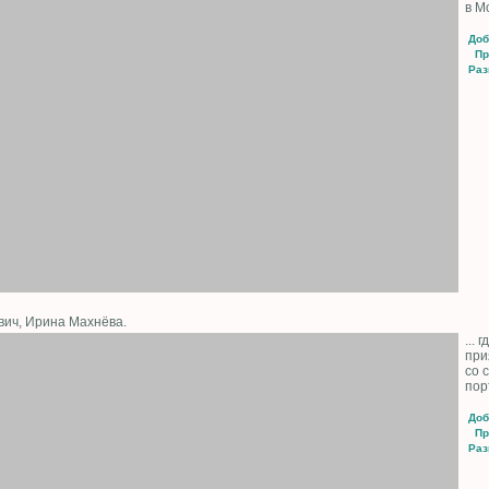
в Мо
Доб
Пр
Раз
вич, Ирина Махнёва.
... 
при
со 
пор
Доб
Пр
Раз