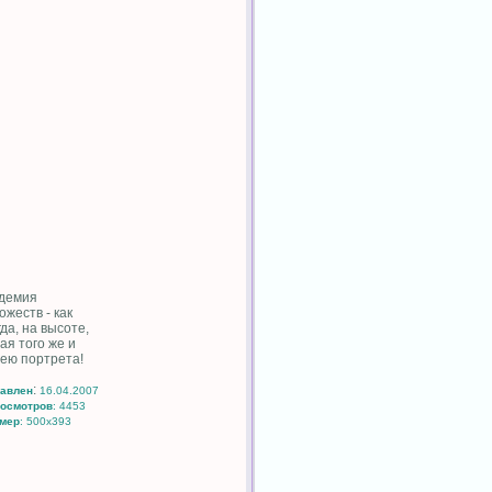
демия
ожеств - как
гда, на высоте,
ая того же и
ею портрета!
:
авлен
16.04.2007
осмотров
: 4453
мер
: 500x393