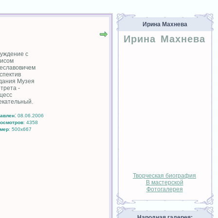
Ирина Махнева
Ирина Махнева
уждение с
исом
еславовичем
спектив
дания Музея
трета -
цесс
екательный.
:
авлен
08.06.2006
осмотров
: 4358
мер
: 500x667
Творческая биография
В мастерской
Фотогалерея
Народная галерея: