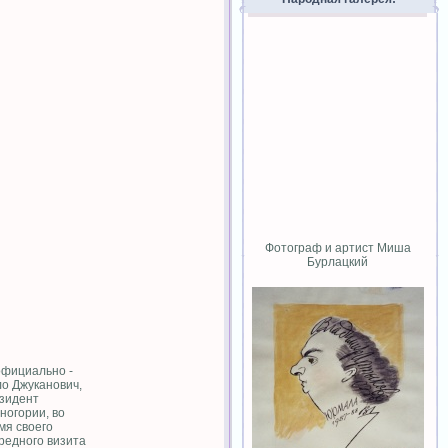
Фотограф и артист Миша
Бурлацкий
фициально -
о Джуканович,
зидент
ногории, во
мя своего
редного визита