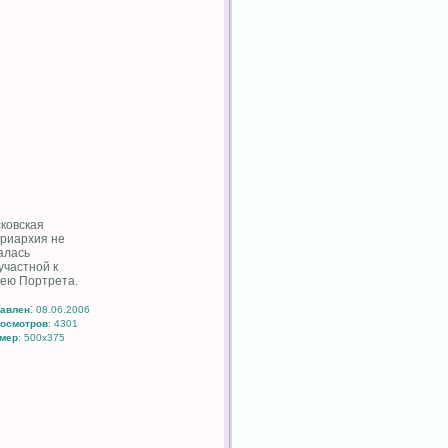
ковская
риархия не
алась
участной к
ею Портрета.
:
авлен
08.06.2006
осмотров
: 4301
мер
: 500x375