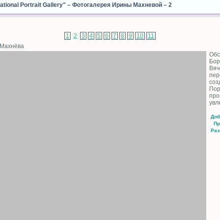
ional Portrait Gallery"
–
Фотогалерея Ирины Махневой
– 2
1
2
3
4
5
6
7
8
9
10
11
. Махнёва
Обс
Бор
Вяч
пер
соз
Пор
про
увл
Доб
Пр
Раз