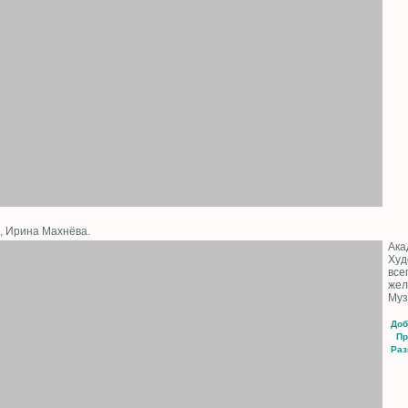
в, Ирина Махнёва.
Ака
Худ
все
жел
Муз
Доб
Пр
Раз