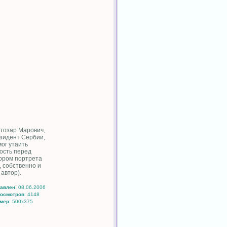
тозар Марович,
зидент Сербии,
мог утаить
ость перед
ором портрета
к, собственно и
 автор).
:
авлен
08.06.2006
осмотров
: 4148
мер
: 500x375