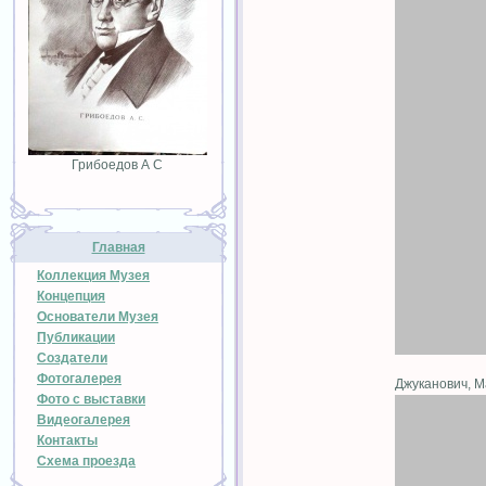
Грибоедов А С
Главная
Коллекция Музея
Концепция
Основатели Музея
Публикации
Создатели
Фотогалерея
Джуканович, 
Фото с выставки
Видеогалерея
Контакты
Схема проезда