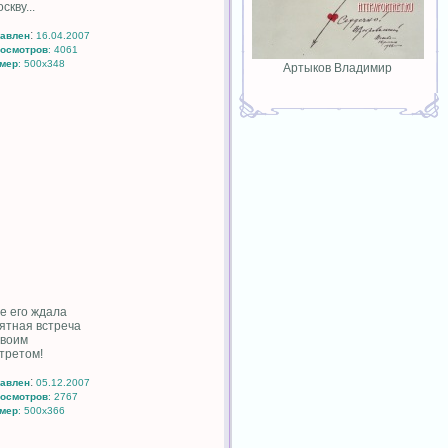
скву...
:
авлен
16.04.2007
осмотров
: 4061
мер
: 500x348
Артыков Владимир
где его ждала
ятная встреча
своим
третом!
:
авлен
05.12.2007
осмотров
: 2767
мер
: 500x366