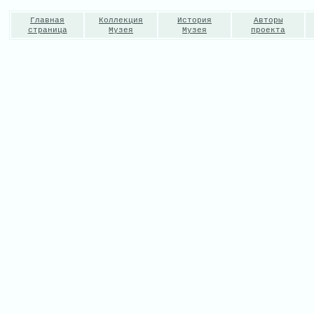
Главная
Коллекция
История
Авторы
страница
Музея
Музея
проекта