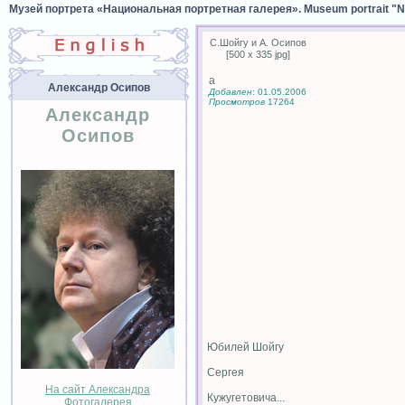
Музей портрета «Национальная портретная галерея». Museum portrait "Nat
С.Шойгу и А. Осипов
[500 x 335 jpg]
а
Александр Осипов
Добавлен
: 01.05.2006
Просмотров
17264
Александр
Осипов
Юбилей Шойгу
Сергея
На сайт Александра
Кужугетовича...
Фотогалерея