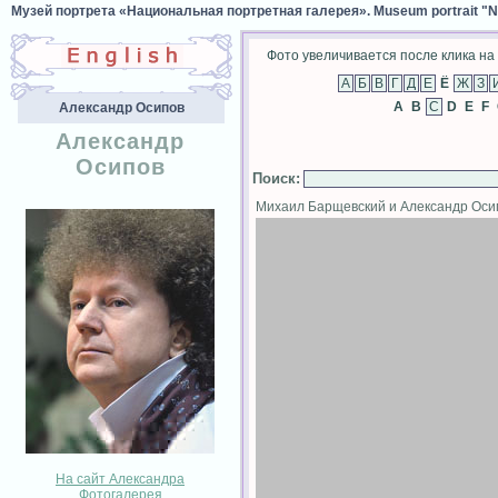
Музей портрета «Национальная портретная галерея». Museum portrait "Nat
Фото увеличивается после клика на 
Ё
A
B
D
E
F
Александр Осипов
Александр
Осипов
Поиск
:
Михаил Барщевский и Александр Ос
На сайт Александра
Фотогалерея