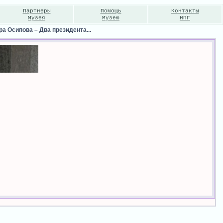
Партнеры
Помощь
Контакты
Музея
Музею
НПГ
ра Осипова
–
Два президента...