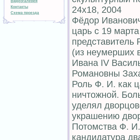
Видеогалерея
24х18, 2004
Контакты
Схема проезда
Фёдор Иванович
царь с 19 марта
представитель 
(из неумерших 
Ивана IV Васил
Романовны Зах
Роль Ф. И. как 
ничтожной. Бол
уделял дворцов
украшению двор
Потомства Ф. И.
кандидатура дв