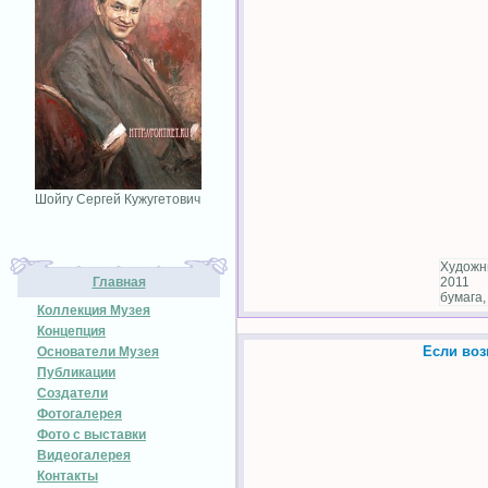
Шойгу Сергей Кужугетович
Художн
Главная
2011
бумага,
Коллекция Музея
Концепция
Если воз
Основатели Музея
Публикации
Создатели
Фотогалерея
Фото с выставки
Видеогалерея
Контакты