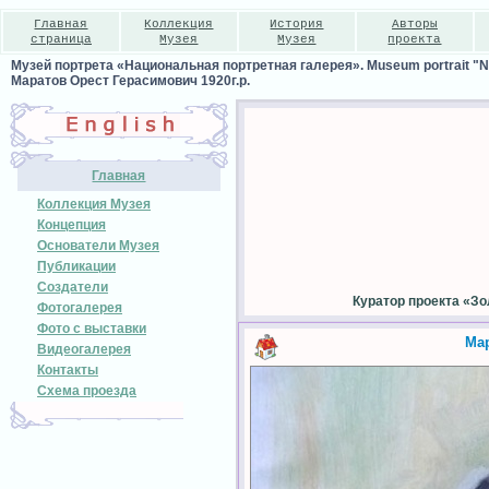
Главная
Коллекция
История
Авторы
страница
Музея
Музея
проекта
Музей портрета «Национальная портретная галерея». Museum portrait "Nat
Маратов Орест Герасимович 1920г.р.
Главная
Коллекция Музея
Концепция
Основатели Музея
Публикации
Создатели
Куратор проекта «З
Фотогалерея
Фото с выставки
Мар
Видеогалерея
Контакты
Схема проезда