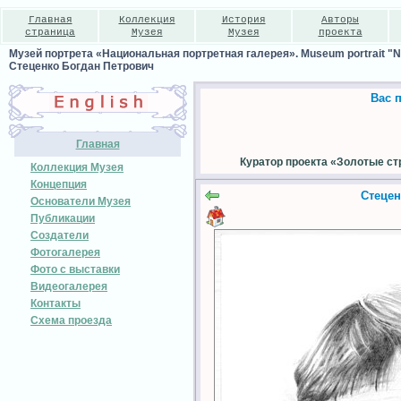
Главная
Коллекция
История
Авторы
страница
Музея
Музея
проекта
Музей портрета «Национальная портретная галерея». Museum portrait "Nat
Стеценко Богдан Петрович
Вас 
Главная
Куратор проекта «Золотые ст
Коллекция Музея
Концепция
Стецен
Основатели Музея
Публикации
Создатели
Фотогалерея
Фото с выставки
Видеогалерея
Контакты
Схема проезда