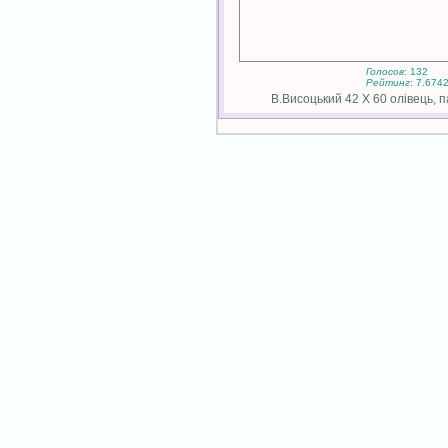
Голосов
: 132
Рейтинг
: 7.674
В.Висоцький 42 Х 60 олівець, па