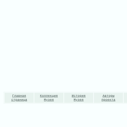
Главная
Коллекция
История
Авторы
страница
Музея
Музея
проекта